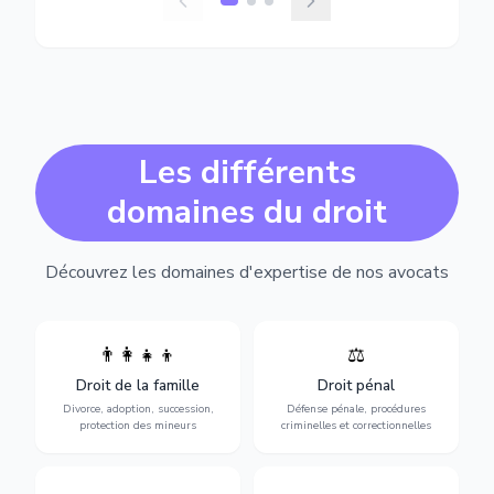
Les différents
domaines du droit
Découvrez les domaines d'expertise de nos avocats
👨‍👩‍👧‍👦
⚖️
Expertise en matière pénale,
Divorce, garde d'enfants,
de l'assistance en garde à
adoption, succession et
Droit de la famille
Droit pénal
vue jusqu'au procès, pour
protection des personnes
toute affaire correctionnelle
Divorce, adoption, succession,
Défense pénale, procédures
vulnérables.
ou criminelle.
protection des mineurs
criminelles et correctionnelles