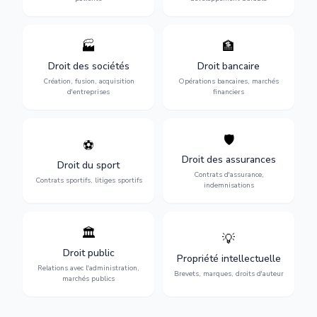
🏭
🏦
Structuration de votre
Gestion de vos opérations
société : création, fusion-
financières : contentieux
Droit des sociétés
Droit bancaire
acquisition, gouvernance et
bancaire, investissements et
Création, fusion, acquisition
Opérations bancaires, marchés
restructuration.
régulation.
d'entreprises
financiers
🛡️
⚽
Expertise en droit sportif :
Défense de vos intérêts :
contrats de sportifs,
contrats d'assurance,
Droit des assurances
Droit du sport
transferts, sponsoring et
sinistres et indemnisations
Contrats d'assurance,
contentieux.
optimales.
Contrats sportifs, litiges sportifs
indemnisations
🏛️
💡
Gestion de vos relations
Protection de vos créations
avec l'administration :
: brevets, marques, droits
Droit public
Propriété intellectuelle
marchés publics,
d'auteur et lutte contre la
Relations avec l'administration,
urbanisme et contentieux.
contrefaçon.
Brevets, marques, droits d'auteur
marchés publics