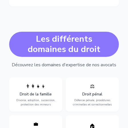
Les différents
domaines du droit
Découvrez les domaines d'expertise de nos avocats
👨‍👩‍👧‍👦
⚖️
Expertise en matière pénale,
Divorce, garde d'enfants,
de l'assistance en garde à
adoption, succession et
Droit de la famille
Droit pénal
vue jusqu'au procès, pour
protection des personnes
toute affaire correctionnelle
Divorce, adoption, succession,
Défense pénale, procédures
vulnérables.
ou criminelle.
protection des mineurs
criminelles et correctionnelles
💼
Protection de vos droits au
🏠
Sécurisation de vos projets
travail : contrats,