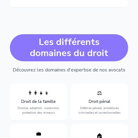
Les différents
domaines du droit
Découvrez les domaines d'expertise de nos avocats
👨‍👩‍👧‍👦
⚖️
Expertise en matière pénale,
Divorce, garde d'enfants,
de l'assistance en garde à
adoption, succession et
Droit de la famille
Droit pénal
vue jusqu'au procès, pour
protection des personnes
toute affaire correctionnelle
Divorce, adoption, succession,
Défense pénale, procédures
vulnérables.
ou criminelle.
protection des mineurs
criminelles et correctionnelles
💼
Protection de vos droits au
🏠
Sécurisation de vos projets
travail : contrats,