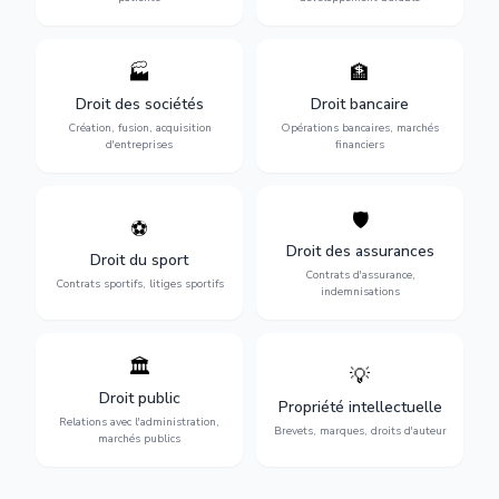
🏭
🏦
Structuration de votre
Gestion de vos opérations
société : création, fusion-
financières : contentieux
Droit des sociétés
Droit bancaire
acquisition, gouvernance et
bancaire, investissements et
Création, fusion, acquisition
Opérations bancaires, marchés
restructuration.
régulation.
d'entreprises
financiers
🛡️
⚽
Expertise en droit sportif :
Défense de vos intérêts :
contrats de sportifs,
contrats d'assurance,
Droit des assurances
Droit du sport
transferts, sponsoring et
sinistres et indemnisations
Contrats d'assurance,
contentieux.
optimales.
Contrats sportifs, litiges sportifs
indemnisations
🏛️
💡
Gestion de vos relations
Protection de vos créations
avec l'administration :
: brevets, marques, droits
Droit public
Propriété intellectuelle
marchés publics,
d'auteur et lutte contre la
Relations avec l'administration,
urbanisme et contentieux.
contrefaçon.
Brevets, marques, droits d'auteur
marchés publics