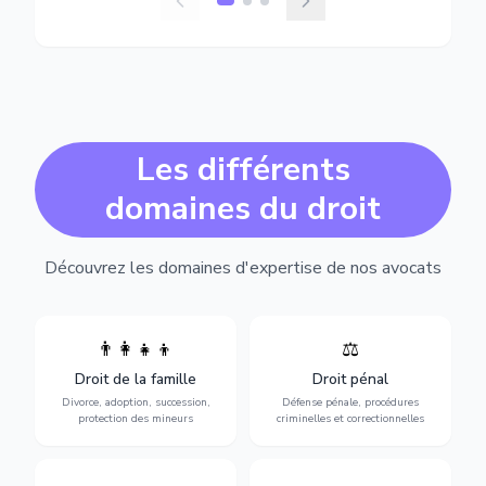
Les différents
domaines du droit
Découvrez les domaines d'expertise de nos avocats
👨‍👩‍👧‍👦
⚖️
Expertise en matière pénale,
Divorce, garde d'enfants,
de l'assistance en garde à
adoption, succession et
Droit de la famille
Droit pénal
vue jusqu'au procès, pour
protection des personnes
toute affaire correctionnelle
Divorce, adoption, succession,
Défense pénale, procédures
vulnérables.
ou criminelle.
protection des mineurs
criminelles et correctionnelles