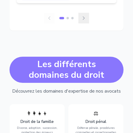
Les différents
domaines du droit
Découvrez les domaines d'expertise de nos avocats
👨‍👩‍👧‍👦
⚖️
Expertise en matière pénale,
Divorce, garde d'enfants,
de l'assistance en garde à
adoption, succession et
Droit de la famille
Droit pénal
vue jusqu'au procès, pour
protection des personnes
toute affaire correctionnelle
Divorce, adoption, succession,
Défense pénale, procédures
vulnérables.
ou criminelle.
protection des mineurs
criminelles et correctionnelles