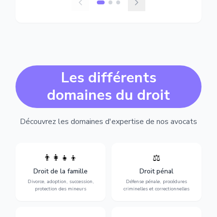
Les différents
domaines du droit
Découvrez les domaines d'expertise de nos avocats
👨‍👩‍👧‍👦
⚖️
Expertise en matière pénale,
Divorce, garde d'enfants,
de l'assistance en garde à
adoption, succession et
Droit de la famille
Droit pénal
vue jusqu'au procès, pour
protection des personnes
toute affaire correctionnelle
Divorce, adoption, succession,
Défense pénale, procédures
vulnérables.
ou criminelle.
protection des mineurs
criminelles et correctionnelles