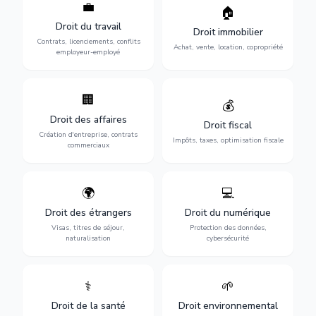
💼
Protection de vos droits au
🏠
Sécurisation de vos projets
travail : contrats,
immobiliers : achat, vente,
Droit du travail
licenciements, harcèlement,
Droit immobilier
location, construction et
discrimination et conflits
Contrats, licenciements, conflits
gestion de copropriété.
Achat, vente, location, copropriété
avec l'employeur.
employeur-employé
🏢
Accompagnement complet
Optimisation de votre
💰
pour votre entreprise :
situation fiscale :
Droit des affaires
création, contrats
déclarations, contentieux,
Droit fiscal
commerciaux, concurrence
contrôles fiscaux et
Création d'entreprise, contrats
Impôts, taxes, optimisation fiscale
et litiges.
planification.
commerciaux
🌍
💻
Obtention de vos droits de
Protection de vos activités
séjour : visas, cartes de
numériques : RGPD,
Droit des étrangers
Droit du numérique
séjour, regroupement
cybersécurité, e-commerce
Visas, titres de séjour,
Protection des données,
familial et naturalisation.
et propriété digitale.
naturalisation
cybersécurité
⚕️
🌱
Défense de vos droits
Protection de
médicaux : erreurs
l'environnement :
Droit de la santé
Droit environnemental
médicales, responsabilité
conformité