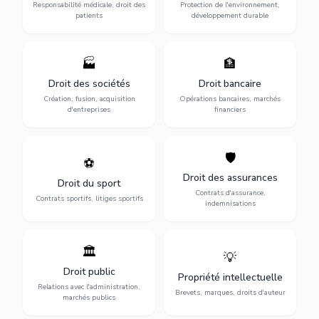
des praticiens et
environnementale, litiges et
Responsabilité médicale, droit des
Protection de l'environnement,
indemnisation.
développement durable.
patients
développement durable
🏭
🏦
Structuration de votre
Gestion de vos opérations
société : création, fusion-
financières : contentieux
Droit des sociétés
Droit bancaire
acquisition, gouvernance et
bancaire, investissements et
Création, fusion, acquisition
Opérations bancaires, marchés
restructuration.
régulation.
d'entreprises
financiers
🛡️
⚽
Expertise en droit sportif :
Défense de vos intérêts :
contrats de sportifs,
contrats d'assurance,
Droit des assurances
Droit du sport
transferts, sponsoring et
sinistres et indemnisations
Contrats d'assurance,
contentieux.
optimales.
Contrats sportifs, litiges sportifs
indemnisations
🏛️
💡
Gestion de vos relations
Protection de vos créations
avec l'administration :
: brevets, marques, droits
Droit public
Propriété intellectuelle
marchés publics,
d'auteur et lutte contre la
Relations avec l'administration,
urbanisme et contentieux.
contrefaçon.
Brevets, marques, droits d'auteur
marchés publics