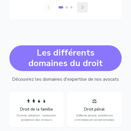
Les différents
domaines du droit
Découvrez les domaines d'expertise de nos avocats
👨‍👩‍👧‍👦
⚖️
Expertise en matière pénale,
Divorce, garde d'enfants,
de l'assistance en garde à
adoption, succession et
Droit de la famille
Droit pénal
vue jusqu'au procès, pour
protection des personnes
toute affaire correctionnelle
Divorce, adoption, succession,
Défense pénale, procédures
vulnérables.
ou criminelle.
protection des mineurs
criminelles et correctionnelles