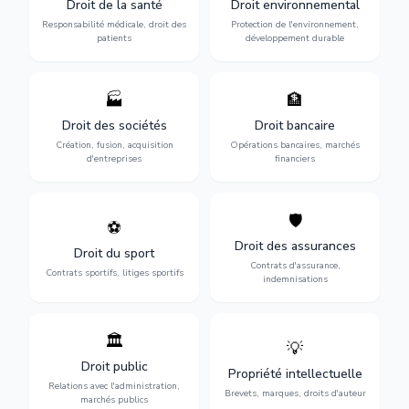
Droit de la santé
Droit environnemental
médicales, responsabilité
conformité
des praticiens et
environnementale, litiges et
Responsabilité médicale, droit des
Protection de l'environnement,
indemnisation.
développement durable.
patients
développement durable
🏭
🏦
Structuration de votre
Gestion de vos opérations
société : création, fusion-
financières : contentieux
Droit des sociétés
Droit bancaire
acquisition, gouvernance et
bancaire, investissements et
Création, fusion, acquisition
Opérations bancaires, marchés
restructuration.
régulation.
d'entreprises
financiers
🛡️
⚽
Expertise en droit sportif :
Défense de vos intérêts :
contrats de sportifs,
contrats d'assurance,
Droit des assurances
Droit du sport
transferts, sponsoring et
sinistres et indemnisations
Contrats d'assurance,
contentieux.
optimales.
Contrats sportifs, litiges sportifs
indemnisations
🏛️
💡
Gestion de vos relations
Protection de vos créations
avec l'administration :
: brevets, marques, droits
Droit public
Propriété intellectuelle
marchés publics,
d'auteur et lutte contre la
Relations avec l'administration,
urbanisme et contentieux.
contrefaçon.
Brevets, marques, droits d'auteur
marchés publics