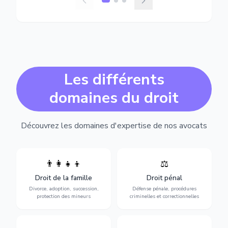
Les différents
domaines du droit
Découvrez les domaines d'expertise de nos avocats
👨‍👩‍👧‍👦
⚖️
Expertise en matière pénale,
Divorce, garde d'enfants,
de l'assistance en garde à
adoption, succession et
Droit de la famille
Droit pénal
vue jusqu'au procès, pour
protection des personnes
toute affaire correctionnelle
Divorce, adoption, succession,
Défense pénale, procédures
vulnérables.
ou criminelle.
protection des mineurs
criminelles et correctionnelles