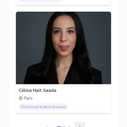
Célina Naït Saada
Paris
Droit fiscal et droit douanier