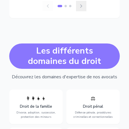
Les différents
domaines du droit
Découvrez les domaines d'expertise de nos avocats
👨‍👩‍👧‍👦
⚖️
Expertise en matière pénale,
Divorce, garde d'enfants,
de l'assistance en garde à
adoption, succession et
Droit de la famille
Droit pénal
vue jusqu'au procès, pour
protection des personnes
toute affaire correctionnelle
Divorce, adoption, succession,
Défense pénale, procédures
vulnérables.
ou criminelle.
protection des mineurs
criminelles et correctionnelles