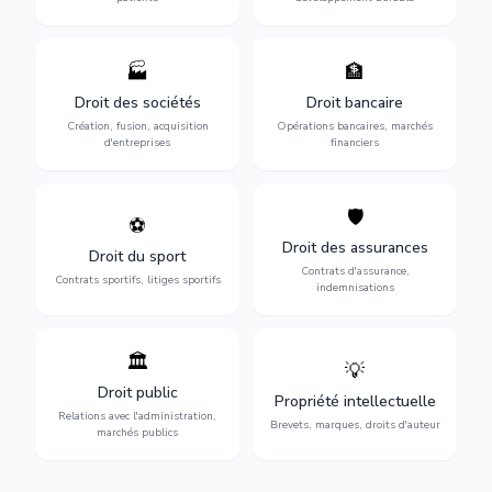
🏭
🏦
Structuration de votre
Gestion de vos opérations
société : création, fusion-
financières : contentieux
Droit des sociétés
Droit bancaire
acquisition, gouvernance et
bancaire, investissements et
Création, fusion, acquisition
Opérations bancaires, marchés
restructuration.
régulation.
d'entreprises
financiers
🛡️
⚽
Expertise en droit sportif :
Défense de vos intérêts :
contrats de sportifs,
contrats d'assurance,
Droit des assurances
Droit du sport
transferts, sponsoring et
sinistres et indemnisations
Contrats d'assurance,
contentieux.
optimales.
Contrats sportifs, litiges sportifs
indemnisations
🏛️
💡
Gestion de vos relations
Protection de vos créations
avec l'administration :
: brevets, marques, droits
Droit public
Propriété intellectuelle
marchés publics,
d'auteur et lutte contre la
Relations avec l'administration,
urbanisme et contentieux.
contrefaçon.
Brevets, marques, droits d'auteur
marchés publics