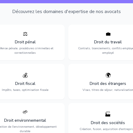
Découvrez les domaines d'expertise de nos avocats
⚖️
💼
Expertise en matière pénale, de
Protection de vos droits au travai
ssistance en garde à vue jusqu'au
contrats, licenciements, harcèlem
Droit pénal
Droit du travail
s, pour toute affaire correctionnelle
discrimination et conflits avec
fense pénale, procédures criminelles et
Contrats, licenciements, conflits employ
ou criminelle.
l'employeur.
correctionnelles
employé
💰
🌍
misation de votre situation fiscale :
Obtention de vos droits de séjour : 
clarations, contentieux, contrôles
cartes de séjour, regroupement famil
Droit fiscal
Droit des étrangers
fiscaux et planification.
naturalisation.
Impôts, taxes, optimisation fiscale
Visas, titres de séjour, naturalisatio
🌱
🏭
ction de l'environnement : conformité
Structuration de votre société : créa
Droit environnemental
environnementale, litiges et
fusion-acquisition, gouvernance
Droit des sociétés
développement durable.
restructuration.
ection de l'environnement, développement
Création, fusion, acquisition d'entrepri
durable