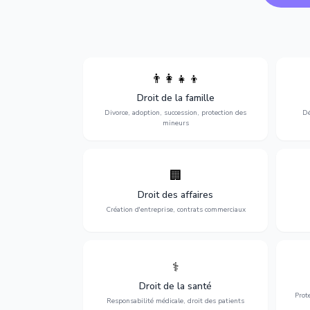
👨‍👩‍👧‍👦
Divorce, garde d'enfants, adoption,
l'a
Droit de la famille
succession et protection des personnes
procè
vulnérables.
Divorce, adoption, succession, protection des
Dé
mineurs
🏢
Accompagnement complet pour votre
Opti
entreprise : création, contrats
dé
Droit des affaires
commerciaux, concurrence et litiges.
Création d'entreprise, contrats commerciaux
⚕️
Défense de vos droits médicaux : erreurs
Prote
médicales, responsabilité des praticiens
Droit de la santé
et indemnisation.
Prot
Responsabilité médicale, droit des patients