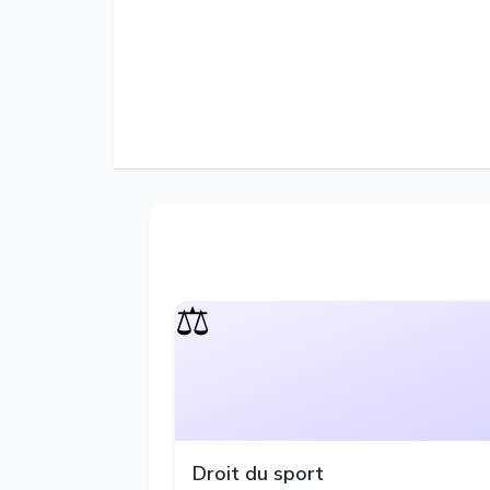
⚖️
Droit du sport