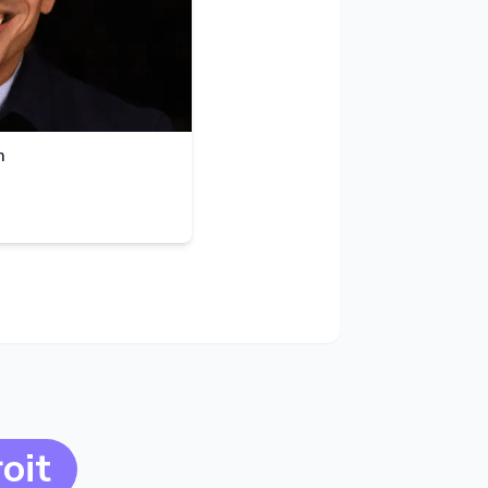
m
oit