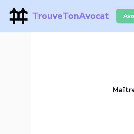
TrouveTonAvocat
Avo
Maîtr