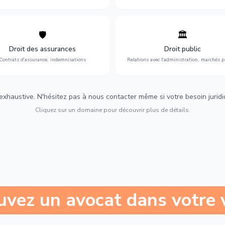
🛡️
🏛️
éfense de vos intérêts : contrats
Gestion de vos relations avec
urance, sinistres et indemnisations
l'administration : marchés publi
Droit des assurances
Droit public
optimales.
urbanisme et contentieux.
Contrats d'assurance, indemnisations
Relations avec l'administration, marchés p
 exhaustive. N'hésitez pas à nous contacter même si votre besoin juridiqu
Cliquez sur un domaine pour découvrir plus de détails.
uvez un avocat dans votre v