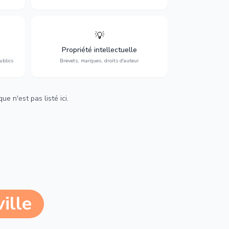
💡
Protection de vos créations : brevets,
cs,
marques, droits d'auteur et lutte contre la
Propriété intellectuelle
contrefaçon.
ublics
Brevets, marques, droits d'auteur
e n'est pas listé ici.
ille