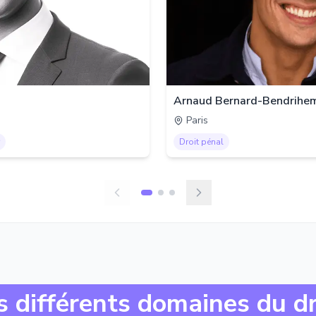
Arnaud Bernard-Bendrihe
Paris
Droit pénal
s différents domaines du dr