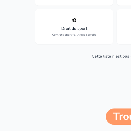
⚽
Expertise en droit sportif : contrats de
D
sportifs, transferts, sponsoring et
d'ass
Droit du sport
contentieux.
Contrats sportifs, litiges sportifs
Cette liste n'est pas
Tro