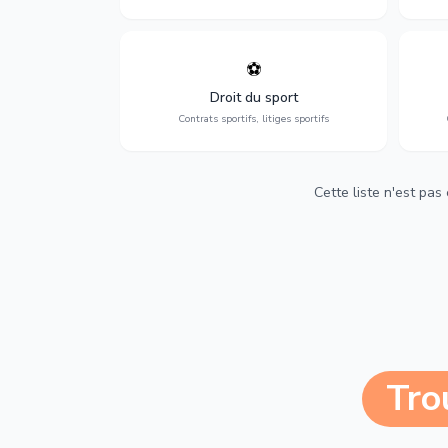
⚽
Expertise en droit sportif : contrats de
D
sportifs, transferts, sponsoring et
d'ass
Droit du sport
contentieux.
Contrats sportifs, litiges sportifs
Cette liste n'est pas
Tro