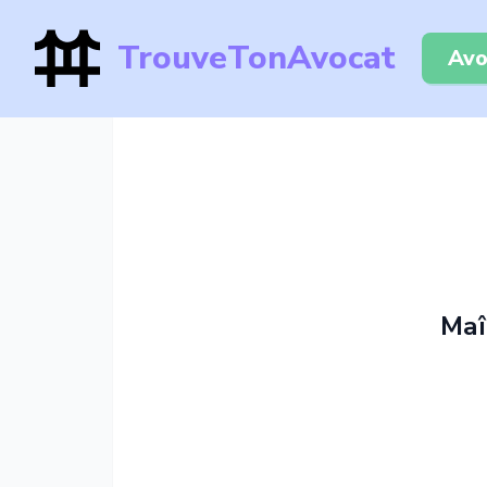
TrouveTonAvocat
Avo
Maî