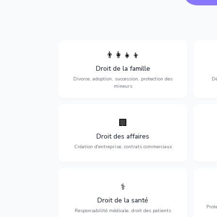
👨‍👩‍👧‍👦
Divorce, garde d'enfants, adoption,
l'a
Droit de la famille
succession et protection des personnes
procè
vulnérables.
Divorce, adoption, succession, protection des
Dé
mineurs
🏢
Accompagnement complet pour votre
Opti
entreprise : création, contrats
dé
Droit des affaires
commerciaux, concurrence et litiges.
Création d'entreprise, contrats commerciaux
⚕️
Défense de vos droits médicaux : erreurs
Prote
médicales, responsabilité des praticiens
Droit de la santé
et indemnisation.
Prot
Responsabilité médicale, droit des patients