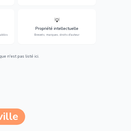
💡
Protection de vos créations : brevets,
cs,
marques, droits d'auteur et lutte contre la
Propriété intellectuelle
contrefaçon.
ublics
Brevets, marques, droits d'auteur
e n'est pas listé ici.
ille