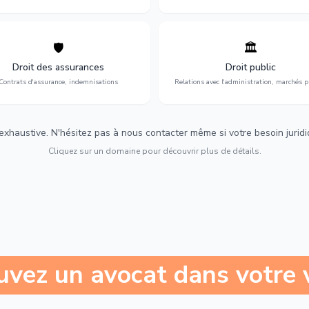
🛡️
🏛️
éfense de vos intérêts : contrats
Gestion de vos relations avec
urance, sinistres et indemnisations
l'administration : marchés publi
Droit des assurances
Droit public
optimales.
urbanisme et contentieux.
Contrats d'assurance, indemnisations
Relations avec l'administration, marchés p
 exhaustive. N'hésitez pas à nous contacter même si votre besoin juridiqu
Cliquez sur un domaine pour découvrir plus de détails.
uvez un avocat dans votre v