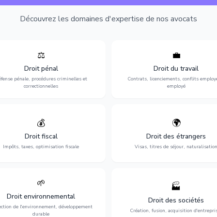
Découvrez les domaines d'expertise de nos avocats
⚖️
💼
Expertise en matière pénale, de
Protection de vos droits au travai
ssistance en garde à vue jusqu'au
contrats, licenciements, harcèlem
Droit pénal
Droit du travail
s, pour toute affaire correctionnelle
discrimination et conflits avec
fense pénale, procédures criminelles et
Contrats, licenciements, conflits employ
ou criminelle.
l'employeur.
correctionnelles
employé
💰
🌍
misation de votre situation fiscale :
Obtention de vos droits de séjour : 
clarations, contentieux, contrôles
cartes de séjour, regroupement famil
Droit fiscal
Droit des étrangers
fiscaux et planification.
naturalisation.
Impôts, taxes, optimisation fiscale
Visas, titres de séjour, naturalisatio
🌱
🏭
ction de l'environnement : conformité
Structuration de votre société : créa
Droit environnemental
environnementale, litiges et
fusion-acquisition, gouvernance
Droit des sociétés
développement durable.
restructuration.
ection de l'environnement, développement
Création, fusion, acquisition d'entrepri
durable