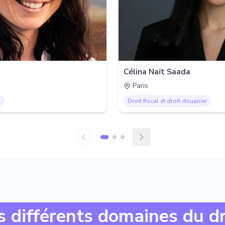
Célina Naït Saada
Paris
l
Droit fiscal et droit douanier
s différents domaines du dr