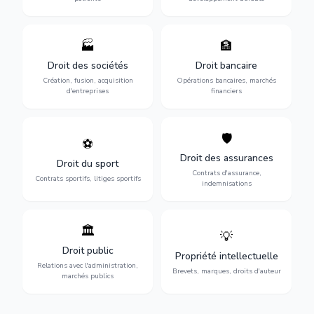
🏭
🏦
Structuration de votre
Gestion de vos opérations
société : création, fusion-
financières : contentieux
Droit des sociétés
Droit bancaire
acquisition, gouvernance et
bancaire, investissements et
Création, fusion, acquisition
Opérations bancaires, marchés
restructuration.
régulation.
d'entreprises
financiers
🛡️
⚽
Expertise en droit sportif :
Défense de vos intérêts :
contrats de sportifs,
contrats d'assurance,
Droit des assurances
Droit du sport
transferts, sponsoring et
sinistres et indemnisations
Contrats d'assurance,
contentieux.
optimales.
Contrats sportifs, litiges sportifs
indemnisations
🏛️
💡
Gestion de vos relations
Protection de vos créations
avec l'administration :
: brevets, marques, droits
Droit public
Propriété intellectuelle
marchés publics,
d'auteur et lutte contre la
Relations avec l'administration,
urbanisme et contentieux.
contrefaçon.
Brevets, marques, droits d'auteur
marchés publics