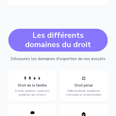
Les différents
domaines du droit
Découvrez les domaines d'expertise de nos avocats
👨‍👩‍👧‍👦
⚖️
Expertise en matière pénale,
Divorce, garde d'enfants,
de l'assistance en garde à
adoption, succession et
Droit de la famille
Droit pénal
vue jusqu'au procès, pour
protection des personnes
toute affaire correctionnelle
Divorce, adoption, succession,
Défense pénale, procédures
vulnérables.
ou criminelle.
protection des mineurs
criminelles et correctionnelles
💼
Protection de vos droits au
🏠
Sécurisation de vos projets
travail : contrats,