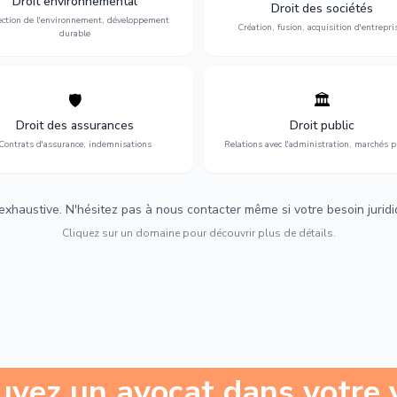
Droit environnemental
environnementale, litiges et
fusion-acquisition, gouvernance
Droit des sociétés
développement durable.
restructuration.
ection de l'environnement, développement
Création, fusion, acquisition d'entrepri
durable
🛡️
🏛️
éfense de vos intérêts : contrats
Gestion de vos relations avec
urance, sinistres et indemnisations
l'administration : marchés publi
Droit des assurances
Droit public
optimales.
urbanisme et contentieux.
Contrats d'assurance, indemnisations
Relations avec l'administration, marchés p
 exhaustive. N'hésitez pas à nous contacter même si votre besoin juridiqu
Cliquez sur un domaine pour découvrir plus de détails.
uvez un avocat dans votre v