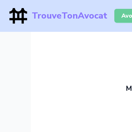
TrouveTonAvocat
Avo
M