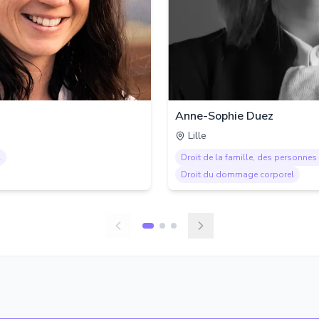
Anne-Sophie Duez
Lille
l
Droit de la famille, des personnes 
Droit du dommage corporel