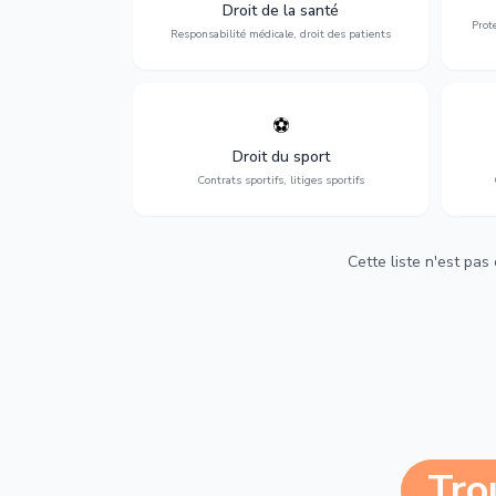
médicales, responsabilité des praticiens
Droit de la santé
et indemnisation.
Prot
Responsabilité médicale, droit des patients
⚽
Expertise en droit sportif : contrats de
D
sportifs, transferts, sponsoring et
d'ass
Droit du sport
contentieux.
Contrats sportifs, litiges sportifs
Cette liste n'est pas
Tro