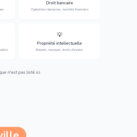
 et
contentieux bancaire, investissements et
Droit bancaire
régulation.
ses
Opérations bancaires, marchés financiers
💡
Protection de vos créations : brevets,
cs,
marques, droits d'auteur et lutte contre la
Propriété intellectuelle
contrefaçon.
ublics
Brevets, marques, droits d'auteur
e n'est pas listé ici.
ille