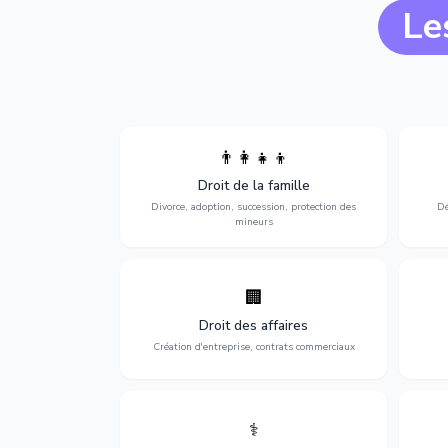
Le
👨‍👩‍👧‍👦
Divorce, garde d'enfants, adoption,
l'a
Droit de la famille
succession et protection des personnes
procè
vulnérables.
Divorce, adoption, succession, protection des
Dé
mineurs
🏢
Accompagnement complet pour votre
Opti
entreprise : création, contrats
dé
Droit des affaires
commerciaux, concurrence et litiges.
Création d'entreprise, contrats commerciaux
⚕️
Défense de vos droits médicaux : erreurs
Prote