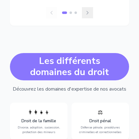
Les différents
domaines du droit
Découvrez les domaines d'expertise de nos avocats
👨‍👩‍👧‍👦
⚖️
Expertise en matière pénale,
Divorce, garde d'enfants,
de l'assistance en garde à
adoption, succession et
Droit de la famille
Droit pénal
vue jusqu'au procès, pour
protection des personnes
toute affaire correctionnelle
Divorce, adoption, succession,
Défense pénale, procédures
vulnérables.
ou criminelle.
protection des mineurs
criminelles et correctionnelles