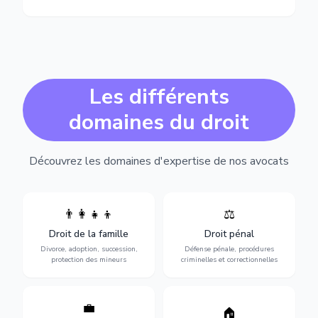
Les différents
domaines du droit
Découvrez les domaines d'expertise de nos avocats
👨‍👩‍👧‍👦
⚖️
Expertise en matière pénale,
Divorce, garde d'enfants,
de l'assistance en garde à
adoption, succession et
Droit de la famille
Droit pénal
vue jusqu'au procès, pour
protection des personnes
toute affaire correctionnelle
Divorce, adoption, succession,
Défense pénale, procédures
vulnérables.
ou criminelle.
protection des mineurs
criminelles et correctionnelles
💼
Protection de vos droits au
🏠
Sécurisation de vos projets
travail : contrats,