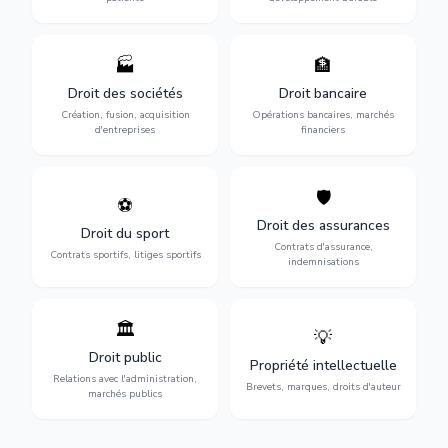
🏭
🏦
Structuration de votre
Gestion de vos opérations
société : création, fusion-
financières : contentieux
Droit des sociétés
Droit bancaire
acquisition, gouvernance et
bancaire, investissements et
Création, fusion, acquisition
Opérations bancaires, marchés
restructuration.
régulation.
d'entreprises
financiers
🛡️
⚽
Expertise en droit sportif :
Défense de vos intérêts :
contrats de sportifs,
contrats d'assurance,
Droit des assurances
Droit du sport
transferts, sponsoring et
sinistres et indemnisations
Contrats d'assurance,
contentieux.
optimales.
Contrats sportifs, litiges sportifs
indemnisations
🏛️
💡
Gestion de vos relations
Protection de vos créations
avec l'administration :
: brevets, marques, droits
Droit public
Propriété intellectuelle
marchés publics,
d'auteur et lutte contre la
Relations avec l'administration,
urbanisme et contentieux.
contrefaçon.
Brevets, marques, droits d'auteur
marchés publics