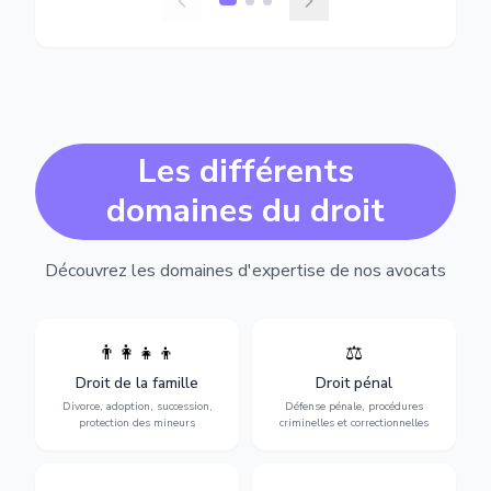
Les différents
domaines du droit
Découvrez les domaines d'expertise de nos avocats
👨‍👩‍👧‍👦
⚖️
Expertise en matière pénale,
Divorce, garde d'enfants,
de l'assistance en garde à
adoption, succession et
Droit de la famille
Droit pénal
vue jusqu'au procès, pour
protection des personnes
toute affaire correctionnelle
Divorce, adoption, succession,
Défense pénale, procédures
vulnérables.
ou criminelle.
protection des mineurs
criminelles et correctionnelles