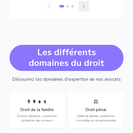
Les différents
domaines du droit
Découvrez les domaines d'expertise de nos avocats
👨‍👩‍👧‍👦
⚖️
Expertise en matière pénale,
Divorce, garde d'enfants,
de l'assistance en garde à
adoption, succession et
Droit de la famille
Droit pénal
vue jusqu'au procès, pour
protection des personnes
toute affaire correctionnelle
Divorce, adoption, succession,
Défense pénale, procédures
vulnérables.
ou criminelle.
protection des mineurs
criminelles et correctionnelles