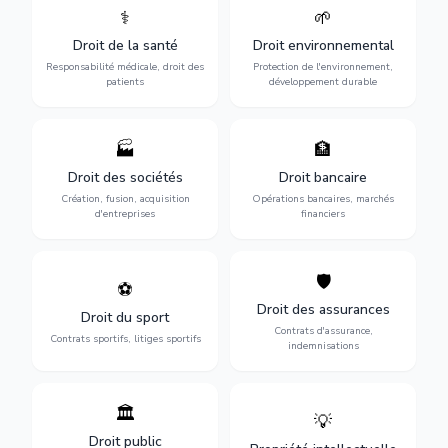
⚕️
🌱
Défense de vos droits
Protection de
médicaux : erreurs
l'environnement :
Droit de la santé
Droit environnemental
médicales, responsabilité
conformité
des praticiens et
environnementale, litiges et
Responsabilité médicale, droit des
Protection de l'environnement,
indemnisation.
développement durable.
patients
développement durable
🏭
🏦
Structuration de votre
Gestion de vos opérations
société : création, fusion-
financières : contentieux
Droit des sociétés
Droit bancaire
acquisition, gouvernance et
bancaire, investissements et
Création, fusion, acquisition
Opérations bancaires, marchés
restructuration.
régulation.
d'entreprises
financiers
🛡️
⚽
Expertise en droit sportif :
Défense de vos intérêts :
contrats de sportifs,
contrats d'assurance,
Droit des assurances
Droit du sport
transferts, sponsoring et
sinistres et indemnisations
Contrats d'assurance,
contentieux.
optimales.
Contrats sportifs, litiges sportifs
indemnisations
🏛️
💡
Gestion de vos relations
Protection de vos créations
avec l'administration :
: brevets, marques, droits
Droit public