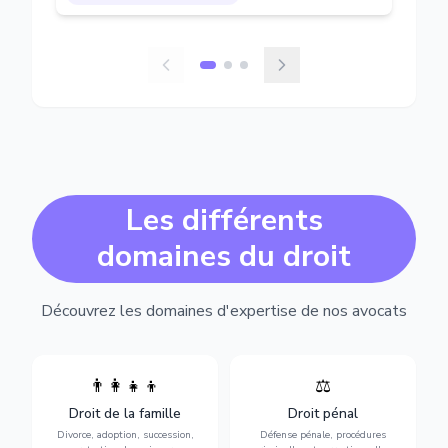
Les différents
domaines du droit
Découvrez les domaines d'expertise de nos avocats
👨‍👩‍👧‍👦
⚖️
Expertise en matière pénale,
Divorce, garde d'enfants,
de l'assistance en garde à
adoption, succession et
Droit de la famille
Droit pénal
vue jusqu'au procès, pour
protection des personnes
toute affaire correctionnelle
Divorce, adoption, succession,
Défense pénale, procédures
vulnérables.
ou criminelle.