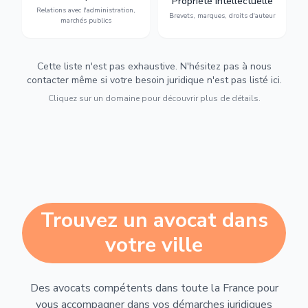
Propriété intellectuelle
marchés publics,
d'auteur et lutte contre la
Relations avec l'administration,
urbanisme et contentieux.
contrefaçon.
Brevets, marques, droits d'auteur
marchés publics
Cette liste n'est pas exhaustive. N'hésitez pas à nous
contacter même si votre besoin juridique n'est pas listé ici.
Cliquez sur un domaine pour découvrir plus de détails.
Trouvez un avocat dans
votre ville
Des avocats compétents dans toute la France pour
vous accompagner dans vos démarches juridiques