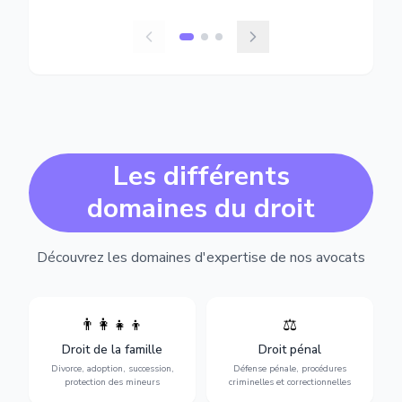
Les différents
domaines du droit
Découvrez les domaines d'expertise de nos avocats
👨‍👩‍👧‍👦
⚖️
Expertise en matière pénale,
Divorce, garde d'enfants,
de l'assistance en garde à
adoption, succession et
Droit de la famille
Droit pénal
vue jusqu'au procès, pour
protection des personnes
toute affaire correctionnelle
Divorce, adoption, succession,
Défense pénale, procédures
vulnérables.
ou criminelle.
protection des mineurs
criminelles et correctionnelles