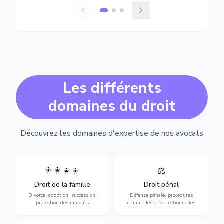
Les différents
domaines du droit
Découvrez les domaines d'expertise de nos avocats
👨‍👩‍👧‍👦
⚖️
Expertise en matière pénale,
Divorce, garde d'enfants,
de l'assistance en garde à
adoption, succession et
Droit de la famille
Droit pénal
vue jusqu'au procès, pour
protection des personnes
toute affaire correctionnelle
Divorce, adoption, succession,
Défense pénale, procédures
vulnérables.
ou criminelle.
protection des mineurs
criminelles et correctionnelles