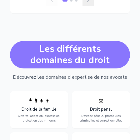
Les différents
domaines du droit
Découvrez les domaines d'expertise de nos avocats
👨‍👩‍👧‍👦
⚖️
Expertise en matière pénale,
Divorce, garde d'enfants,
de l'assistance en garde à
adoption, succession et
Droit de la famille
Droit pénal
vue jusqu'au procès, pour
protection des personnes
toute affaire correctionnelle
Divorce, adoption, succession,
Défense pénale, procédures
vulnérables.
ou criminelle.
protection des mineurs
criminelles et correctionnelles