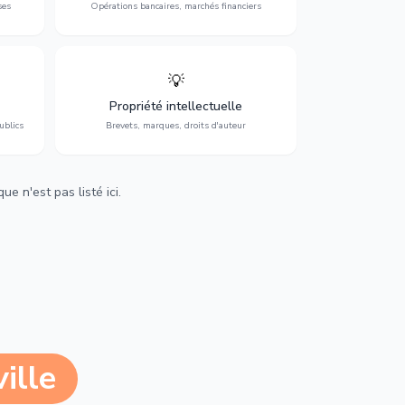
ses
Opérations bancaires, marchés financiers
💡
Protection de vos créations : brevets,
cs,
marques, droits d'auteur et lutte contre la
Propriété intellectuelle
contrefaçon.
ublics
Brevets, marques, droits d'auteur
e n'est pas listé ici.
ille