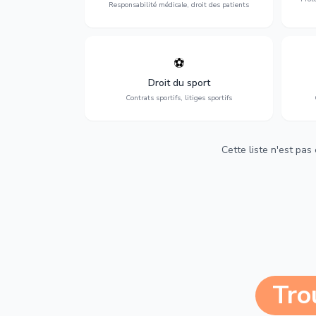
Responsabilité médicale, droit des patients
⚽
Expertise en droit sportif : contrats de
D
sportifs, transferts, sponsoring et
d'ass
Droit du sport
contentieux.
Contrats sportifs, litiges sportifs
Cette liste n'est pas
Tro