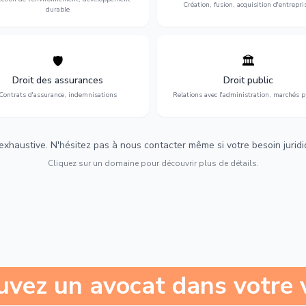
Création, fusion, acquisition d'entrepri
durable
🛡️
🏛️
éfense de vos intérêts : contrats
Gestion de vos relations avec
urance, sinistres et indemnisations
l'administration : marchés publi
Droit des assurances
Droit public
optimales.
urbanisme et contentieux.
Contrats d'assurance, indemnisations
Relations avec l'administration, marchés p
 exhaustive. N'hésitez pas à nous contacter même si votre besoin juridiqu
Cliquez sur un domaine pour découvrir plus de détails.
uvez un avocat dans votre v