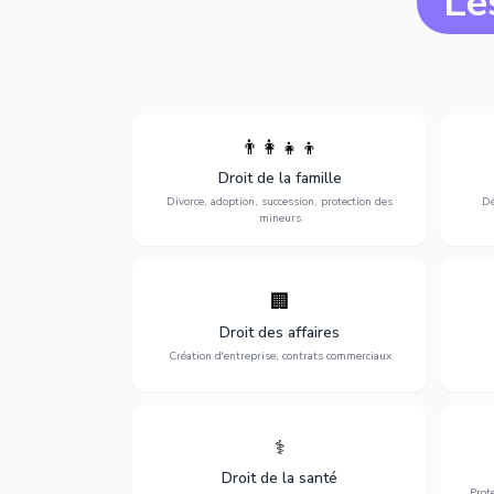
Le
👨‍👩‍👧‍👦
Divorce, garde d'enfants, adoption,
l'a
Droit de la famille
succession et protection des personnes
procè
vulnérables.
Divorce, adoption, succession, protection des
Dé
mineurs
🏢
Accompagnement complet pour votre
Opti
entreprise : création, contrats
dé
Droit des affaires
commerciaux, concurrence et litiges.
Création d'entreprise, contrats commerciaux
⚕️
Défense de vos droits médicaux : erreurs
Prote
médicales, responsabilité des praticiens
Droit de la santé
et indemnisation.
Prot