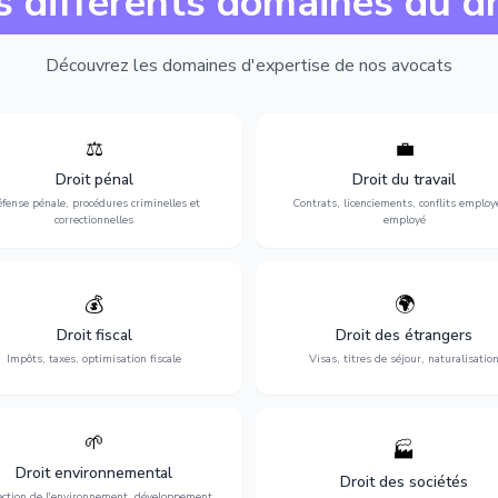
s différents domaines du dr
Découvrez les domaines d'expertise de nos avocats
⚖️
💼
Expertise en matière pénale, de
Protection de vos droits au travai
ssistance en garde à vue jusqu'au
contrats, licenciements, harcèlem
Droit pénal
Droit du travail
s, pour toute affaire correctionnelle
discrimination et conflits avec
fense pénale, procédures criminelles et
Contrats, licenciements, conflits employ
ou criminelle.
l'employeur.
correctionnelles
employé
💰
🌍
misation de votre situation fiscale :
Obtention de vos droits de séjour : 
clarations, contentieux, contrôles
cartes de séjour, regroupement famil
Droit fiscal
Droit des étrangers
fiscaux et planification.
naturalisation.
Impôts, taxes, optimisation fiscale
Visas, titres de séjour, naturalisatio
🌱
🏭
ction de l'environnement : conformité
Structuration de votre société : créa
Droit environnemental
environnementale, litiges et
fusion-acquisition, gouvernance
Droit des sociétés
développement durable.
restructuration.
ection de l'environnement, développement