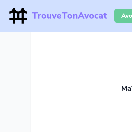
TrouveTonAvocat
Avo
Ma