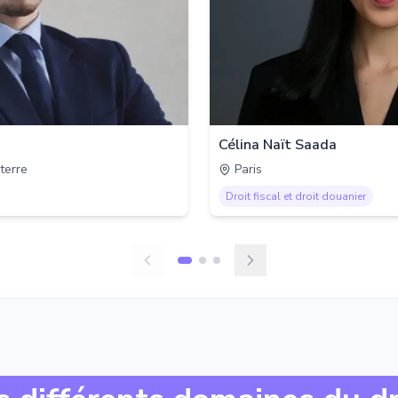
Célina Naït Saada
terre
Paris
Droit fiscal et droit douanier