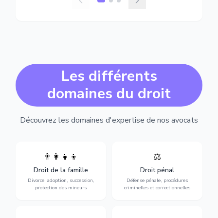
Les différents
domaines du droit
Découvrez les domaines d'expertise de nos avocats
👨‍👩‍👧‍👦
⚖️
Expertise en matière pénale,
Divorce, garde d'enfants,
de l'assistance en garde à
adoption, succession et
Droit de la famille
Droit pénal
vue jusqu'au procès, pour
protection des personnes
toute affaire correctionnelle
Divorce, adoption, succession,
Défense pénale, procédures
vulnérables.
ou criminelle.
protection des mineurs
criminelles et correctionnelles