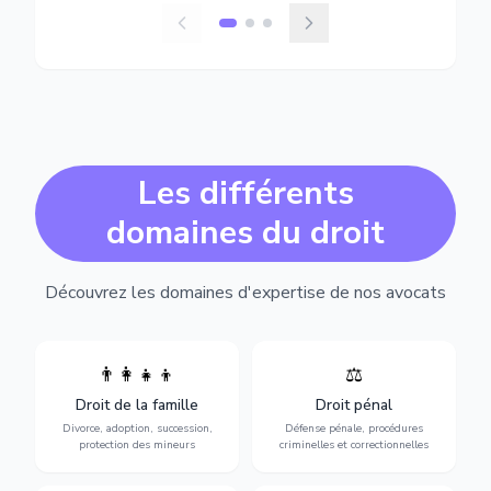
Les différents
domaines du droit
Découvrez les domaines d'expertise de nos avocats
👨‍👩‍👧‍👦
⚖️
Expertise en matière pénale,
Divorce, garde d'enfants,
de l'assistance en garde à
adoption, succession et
Droit de la famille
Droit pénal
vue jusqu'au procès, pour
protection des personnes
toute affaire correctionnelle
Divorce, adoption, succession,
Défense pénale, procédures
vulnérables.
ou criminelle.
protection des mineurs
criminelles et correctionnelles