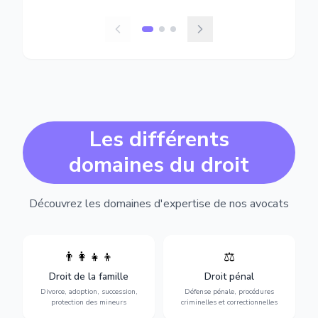
Les différents
domaines du droit
Découvrez les domaines d'expertise de nos avocats
👨‍👩‍👧‍👦
⚖️
Expertise en matière pénale,
Divorce, garde d'enfants,
de l'assistance en garde à
adoption, succession et
Droit de la famille
Droit pénal
vue jusqu'au procès, pour
protection des personnes
toute affaire correctionnelle
Divorce, adoption, succession,
Défense pénale, procédures
vulnérables.
ou criminelle.
protection des mineurs
criminelles et correctionnelles