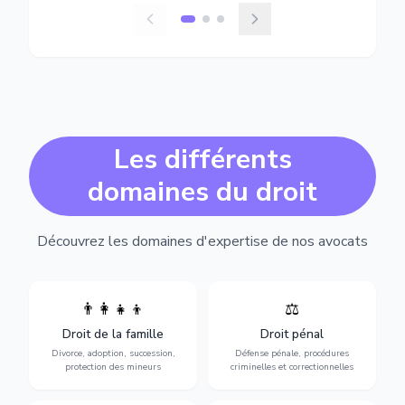
Les différents
domaines du droit
Découvrez les domaines d'expertise de nos avocats
👨‍👩‍👧‍👦
⚖️
Expertise en matière pénale,
Divorce, garde d'enfants,
de l'assistance en garde à
adoption, succession et
Droit de la famille
Droit pénal
vue jusqu'au procès, pour
protection des personnes
toute affaire correctionnelle
Divorce, adoption, succession,
Défense pénale, procédures
vulnérables.
ou criminelle.
protection des mineurs
criminelles et correctionnelles