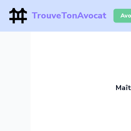
TrouveTonAvocat
Avo
Maît