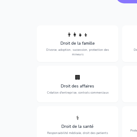
👨‍👩‍👧‍👦
Divorce, garde d'enfants, adoption,
l'a
Droit de la famille
succession et protection des personnes
procè
vulnérables.
Divorce, adoption, succession, protection des
Dé
mineurs
🏢
Accompagnement complet pour votre
Opti
entreprise : création, contrats
dé
Droit des affaires
commerciaux, concurrence et litiges.
Création d'entreprise, contrats commerciaux
⚕️
Défense de vos droits médicaux : erreurs
Prote
médicales, responsabilité des praticiens
Droit de la santé
et indemnisation.
Prot
Responsabilité médicale, droit des patients