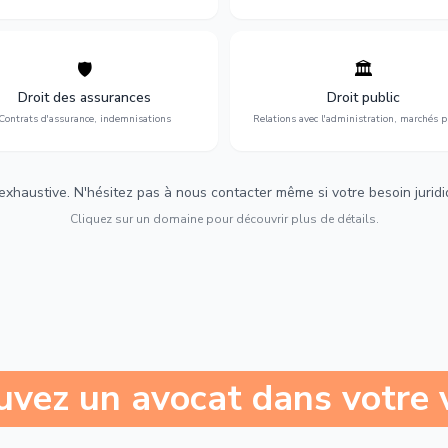
🛡️
🏛️
éfense de vos intérêts : contrats
Gestion de vos relations avec
urance, sinistres et indemnisations
l'administration : marchés publi
Droit des assurances
Droit public
optimales.
urbanisme et contentieux.
Contrats d'assurance, indemnisations
Relations avec l'administration, marchés p
 exhaustive. N'hésitez pas à nous contacter même si votre besoin juridiqu
Cliquez sur un domaine pour découvrir plus de détails.
uvez un avocat dans votre v