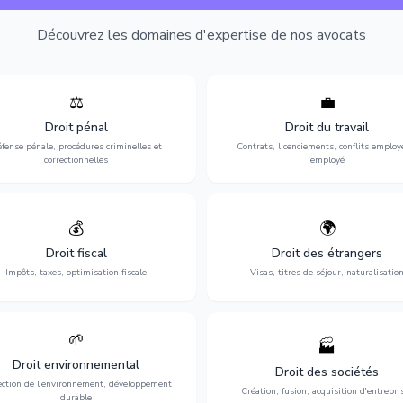
Découvrez les domaines d'expertise de nos avocats
⚖️
💼
Expertise en matière pénale, de
Protection de vos droits au travai
ssistance en garde à vue jusqu'au
contrats, licenciements, harcèlem
Droit pénal
Droit du travail
s, pour toute affaire correctionnelle
discrimination et conflits avec
fense pénale, procédures criminelles et
Contrats, licenciements, conflits employ
ou criminelle.
l'employeur.
correctionnelles
employé
💰
🌍
misation de votre situation fiscale :
Obtention de vos droits de séjour : 
clarations, contentieux, contrôles
cartes de séjour, regroupement famil
Droit fiscal
Droit des étrangers
fiscaux et planification.
naturalisation.
Impôts, taxes, optimisation fiscale
Visas, titres de séjour, naturalisatio
🌱
🏭
ction de l'environnement : conformité
Structuration de votre société : créa
Droit environnemental
environnementale, litiges et
fusion-acquisition, gouvernance
Droit des sociétés
développement durable.
restructuration.
ection de l'environnement, développement
Création, fusion, acquisition d'entrepri
durable