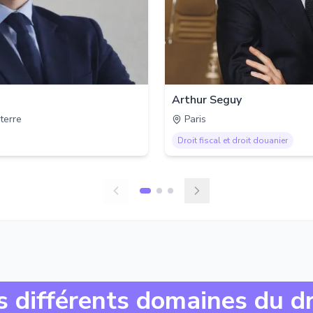
Arthur Seguy
terre
Paris
Droit fiscal et droit douanier
s différents domaines du dr