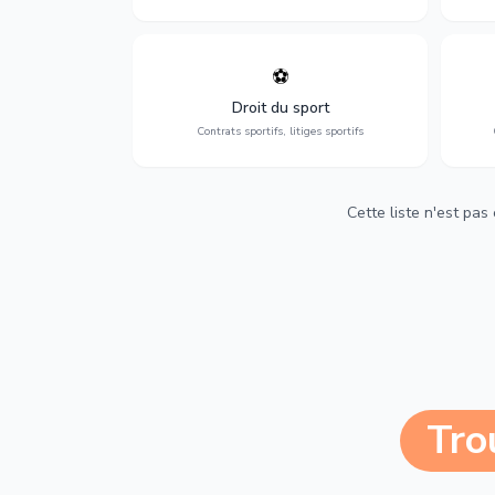
⚽
Expertise en droit sportif : contrats de
D
sportifs, transferts, sponsoring et
d'ass
Droit du sport
contentieux.
Contrats sportifs, litiges sportifs
Cette liste n'est pas
Tro