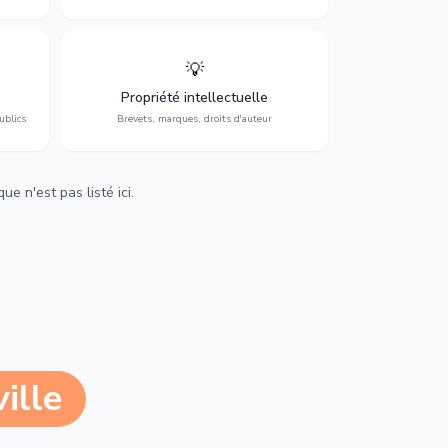
💡
Protection de vos créations : brevets,
cs,
marques, droits d'auteur et lutte contre la
Propriété intellectuelle
contrefaçon.
ublics
Brevets, marques, droits d'auteur
e n'est pas listé ici.
ille