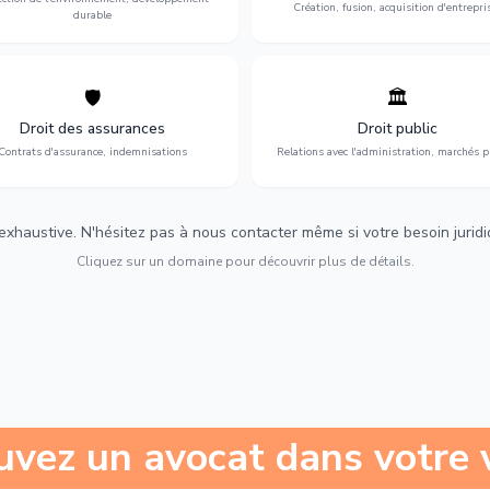
Création, fusion, acquisition d'entrepri
durable
🛡️
🏛️
éfense de vos intérêts : contrats
Gestion de vos relations avec
urance, sinistres et indemnisations
l'administration : marchés publi
Droit des assurances
Droit public
optimales.
urbanisme et contentieux.
Contrats d'assurance, indemnisations
Relations avec l'administration, marchés p
 exhaustive. N'hésitez pas à nous contacter même si votre besoin juridiqu
Cliquez sur un domaine pour découvrir plus de détails.
uvez un avocat dans votre v