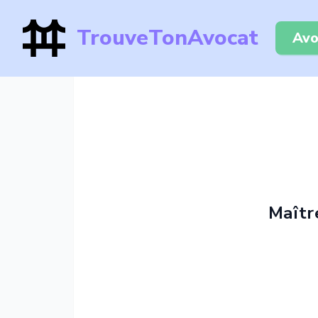
TrouveTonAvocat
Avo
Maîtr