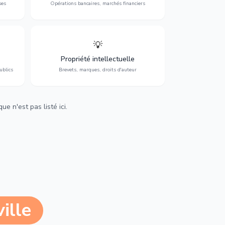
ses
Opérations bancaires, marchés financiers
💡
Protection de vos créations : brevets,
cs,
marques, droits d'auteur et lutte contre la
Propriété intellectuelle
contrefaçon.
ublics
Brevets, marques, droits d'auteur
e n'est pas listé ici.
ille