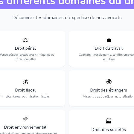
s différents domaines du dr
Découvrez les domaines d'expertise de nos avocats
⚖️
💼
Expertise en matière pénale, de
Protection de vos droits au travai
ssistance en garde à vue jusqu'au
contrats, licenciements, harcèlem
Droit pénal
Droit du travail
s, pour toute affaire correctionnelle
discrimination et conflits avec
fense pénale, procédures criminelles et
Contrats, licenciements, conflits employ
ou criminelle.
l'employeur.
correctionnelles
employé
💰
🌍
misation de votre situation fiscale :
Obtention de vos droits de séjour : 
clarations, contentieux, contrôles
cartes de séjour, regroupement famil
Droit fiscal
Droit des étrangers
fiscaux et planification.
naturalisation.
Impôts, taxes, optimisation fiscale
Visas, titres de séjour, naturalisatio
🌱
🏭
ction de l'environnement : conformité
Structuration de votre société : créa
Droit environnemental
environnementale, litiges et
fusion-acquisition, gouvernance
Droit des sociétés
développement durable.
restructuration.
ection de l'environnement, développement