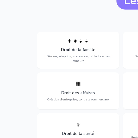
Le
👨‍👩‍👧‍👦
Divorce, garde d'enfants, adoption,
l'a
Droit de la famille
succession et protection des personnes
procè
vulnérables.
Divorce, adoption, succession, protection des
Dé
mineurs
🏢
Accompagnement complet pour votre
Opti
entreprise : création, contrats
dé
Droit des affaires
commerciaux, concurrence et litiges.
Création d'entreprise, contrats commerciaux
⚕️
Défense de vos droits médicaux : erreurs
Prote
médicales, responsabilité des praticiens
Droit de la santé
et indemnisation.
Prot