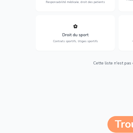
Responsabilité médicale, droit des patients
⚽
Expertise en droit sportif : contrats de
D
sportifs, transferts, sponsoring et
d'ass
Droit du sport
contentieux.
Contrats sportifs, litiges sportifs
Cette liste n'est pas
Tro