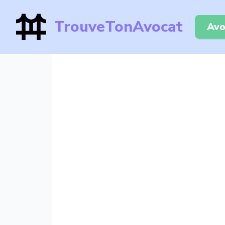
TrouveTonAvocat
Avo