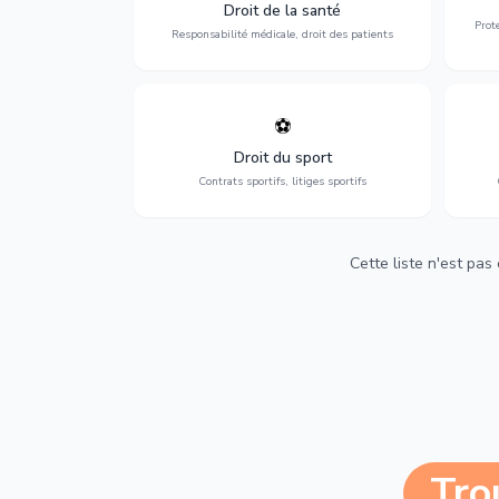
médicales, responsabilité des praticiens
Droit de la santé
et indemnisation.
Prot
Responsabilité médicale, droit des patients
⚽
Expertise en droit sportif : contrats de
D
sportifs, transferts, sponsoring et
d'ass
Droit du sport
contentieux.
Contrats sportifs, litiges sportifs
Cette liste n'est pas
Tro