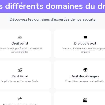
s différents domaines du dr
Découvrez les domaines d'expertise de nos avocats
⚖️
💼
Expertise en matière pénale, de
Protection de vos droits au travai
ssistance en garde à vue jusqu'au
contrats, licenciements, harcèlem
Droit pénal
Droit du travail
s, pour toute affaire correctionnelle
discrimination et conflits avec
fense pénale, procédures criminelles et
Contrats, licenciements, conflits employ
ou criminelle.
l'employeur.
correctionnelles
employé
💰
🌍
misation de votre situation fiscale :
Obtention de vos droits de séjour : 
clarations, contentieux, contrôles
cartes de séjour, regroupement famil
Droit fiscal
Droit des étrangers
fiscaux et planification.
naturalisation.
Impôts, taxes, optimisation fiscale
Visas, titres de séjour, naturalisatio
🌱
🏭
ction de l'environnement : conformité
Structuration de votre société : créa