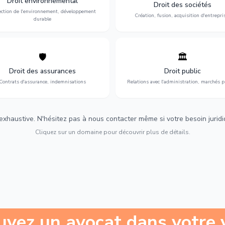
Droit environnemental
environnementale, litiges et
fusion-acquisition, gouvernance
Droit des sociétés
développement durable.
restructuration.
ection de l'environnement, développement
Création, fusion, acquisition d'entrepri
durable
🛡️
🏛️
éfense de vos intérêts : contrats
Gestion de vos relations avec
urance, sinistres et indemnisations
l'administration : marchés publi
Droit des assurances
Droit public
optimales.
urbanisme et contentieux.
Contrats d'assurance, indemnisations
Relations avec l'administration, marchés p
 exhaustive. N'hésitez pas à nous contacter même si votre besoin juridiqu
Cliquez sur un domaine pour découvrir plus de détails.
uvez un avocat dans votre v