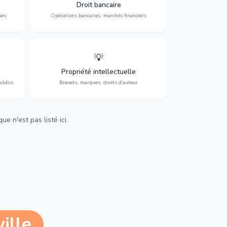
 et
contentieux bancaire, investissements et
Droit bancaire
régulation.
ses
Opérations bancaires, marchés financiers
💡
Protection de vos créations : brevets,
cs,
marques, droits d'auteur et lutte contre la
Propriété intellectuelle
contrefaçon.
ublics
Brevets, marques, droits d'auteur
e n'est pas listé ici.
ille