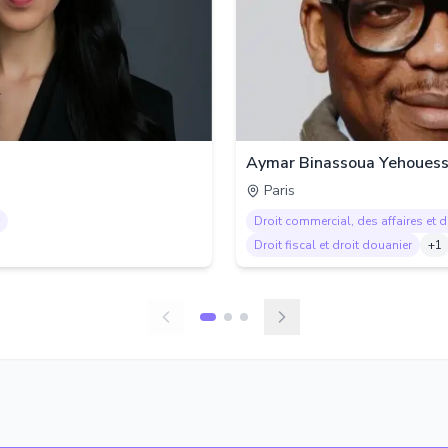
Aymar Binassoua Yehouess
Paris
Droit commercial, des affaires et 
Droit fiscal et droit douanier
+
1