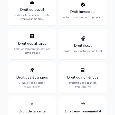
💼
Protection de vos droits au
🏠
Sécurisation de vos projets
travail : contrats,
immobiliers : achat, vente,
Droit du travail
licenciements, harcèlement,
Droit immobilier
location, construction et
discrimination et conflits
Contrats, licenciements, conflits
gestion de copropriété.
Achat, vente, location, copropriété
avec l'employeur.
employeur-employé
🏢
Accompagnement complet
Optimisation de votre
💰
pour votre entreprise :
situation fiscale :
Droit des affaires
création, contrats
déclarations, contentieux,
Droit fiscal
commerciaux, concurrence
contrôles fiscaux et
Création d'entreprise, contrats
Impôts, taxes, optimisation fiscale
et litiges.
planification.
commerciaux
🌍
💻
Obtention de vos droits de
Protection de vos activités
séjour : visas, cartes de
numériques : RGPD,
Droit des étrangers
Droit du numérique
séjour, regroupement
cybersécurité, e-commerce
Visas, titres de séjour,
Protection des données,
familial et naturalisation.
et propriété digitale.
naturalisation
cybersécurité
⚕️
🌱
Défense de vos droits
Protection de
médicaux : erreurs
l'environnement :
Droit de la santé
Droit environnemental
médicales, responsabilité
conformité