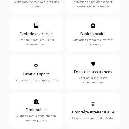
des praticiens et
environnementale, litiges et
Responsabilité médicale, droit des
Protection de l'environnement,
indemnisation.
développement durable.
patients
développement durable
🏭
🏦
Structuration de votre
Gestion de vos opérations
société : création, fusion-
financières : contentieux
Droit des sociétés
Droit bancaire
acquisition, gouvernance et
bancaire, investissements et
Création, fusion, acquisition
Opérations bancaires, marchés
restructuration.
régulation.
d'entreprises
financiers
🛡️
⚽
Expertise en droit sportif :
Défense de vos intérêts :
contrats de sportifs,
contrats d'assurance,
Droit des assurances
Droit du sport
transferts, sponsoring et
sinistres et indemnisations
Contrats d'assurance,
contentieux.
optimales.
Contrats sportifs, litiges sportifs
indemnisations
🏛️
💡
Gestion de vos relations
Protection de vos créations
avec l'administration :
: brevets, marques, droits
Droit public
Propriété intellectuelle
marchés publics,
d'auteur et lutte contre la
Relations avec l'administration,
urbanisme et contentieux.
contrefaçon.
Brevets, marques, droits d'auteur
marchés publics