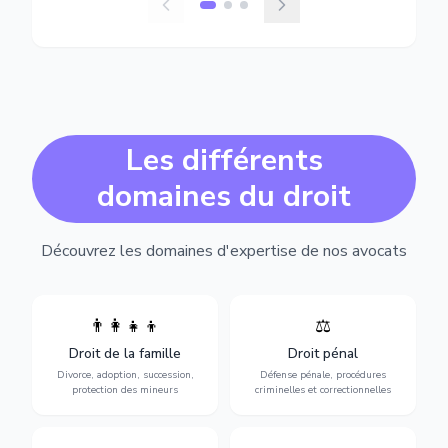
Les différents
domaines du droit
Découvrez les domaines d'expertise de nos avocats
👨‍👩‍👧‍👦
⚖️
Expertise en matière pénale,
Divorce, garde d'enfants,
de l'assistance en garde à
adoption, succession et
Droit de la famille
Droit pénal
vue jusqu'au procès, pour
protection des personnes
toute affaire correctionnelle
Divorce, adoption, succession,
Défense pénale, procédures
vulnérables.
ou criminelle.
protection des mineurs
criminelles et correctionnelles