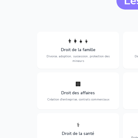
Le
👨‍👩‍👧‍👦
Divorce, garde d'enfants, adoption,
l'a
Droit de la famille
succession et protection des personnes
procè
vulnérables.
Divorce, adoption, succession, protection des
Dé
mineurs
🏢
Accompagnement complet pour votre
Opti
entreprise : création, contrats
dé
Droit des affaires
commerciaux, concurrence et litiges.
Création d'entreprise, contrats commerciaux
⚕️
Défense de vos droits médicaux : erreurs
Prote
médicales, responsabilité des praticiens
Droit de la santé
et indemnisation.
Prot