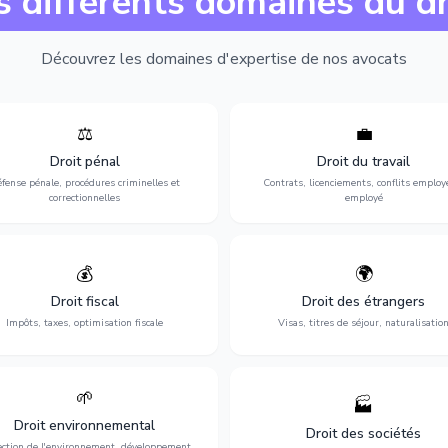
s différents domaines du dr
Découvrez les domaines d'expertise de nos avocats
⚖️
💼
Expertise en matière pénale, de
Protection de vos droits au travai
ssistance en garde à vue jusqu'au
contrats, licenciements, harcèlem
Droit pénal
Droit du travail
s, pour toute affaire correctionnelle
discrimination et conflits avec
fense pénale, procédures criminelles et
Contrats, licenciements, conflits employ
ou criminelle.
l'employeur.
correctionnelles
employé
💰
🌍
misation de votre situation fiscale :
Obtention de vos droits de séjour : 
clarations, contentieux, contrôles
cartes de séjour, regroupement famil
Droit fiscal
Droit des étrangers
fiscaux et planification.
naturalisation.
Impôts, taxes, optimisation fiscale
Visas, titres de séjour, naturalisatio
🌱
🏭
ction de l'environnement : conformité
Structuration de votre société : créa
Droit environnemental
environnementale, litiges et
fusion-acquisition, gouvernance
Droit des sociétés
développement durable.
restructuration.
ection de l'environnement, développement