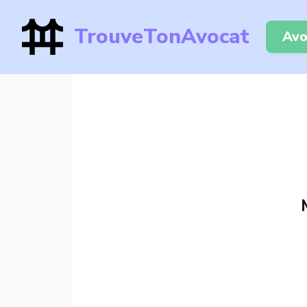
TrouveTonAvocat
Avo