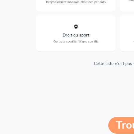
Responsabilité médicale, droit des patients
⚽
Expertise en droit sportif : contrats de
D
sportifs, transferts, sponsoring et
d'ass
Droit du sport
contentieux.
Contrats sportifs, litiges sportifs
Cette liste n'est pas
Tro