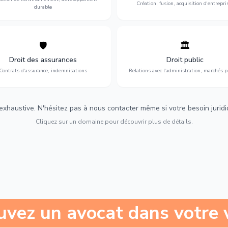
Création, fusion, acquisition d'entrepri
durable
🛡️
🏛️
éfense de vos intérêts : contrats
Gestion de vos relations avec
urance, sinistres et indemnisations
l'administration : marchés publi
Droit des assurances
Droit public
optimales.
urbanisme et contentieux.
Contrats d'assurance, indemnisations
Relations avec l'administration, marchés p
 exhaustive. N'hésitez pas à nous contacter même si votre besoin juridiqu
Cliquez sur un domaine pour découvrir plus de détails.
uvez un avocat dans votre v