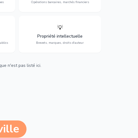
ses
Opérations bancaires, marchés financiers
💡
Protection de vos créations : brevets,
cs,
marques, droits d'auteur et lutte contre la
Propriété intellectuelle
contrefaçon.
ublics
Brevets, marques, droits d'auteur
e n'est pas listé ici.
ille