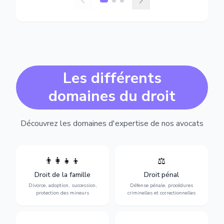
Les différents
domaines du droit
Découvrez les domaines d'expertise de nos avocats
👨‍👩‍👧‍👦
⚖️
Expertise en matière pénale,
Divorce, garde d'enfants,
de l'assistance en garde à
adoption, succession et
Droit de la famille
Droit pénal
vue jusqu'au procès, pour
protection des personnes
toute affaire correctionnelle
Divorce, adoption, succession,
Défense pénale, procédures
vulnérables.
ou criminelle.
protection des mineurs
criminelles et correctionnelles