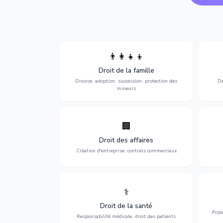
👨‍👩‍👧‍👦
Divorce, garde d'enfants, adoption,
l'a
Droit de la famille
succession et protection des personnes
procè
vulnérables.
Divorce, adoption, succession, protection des
Dé
mineurs
🏢
Accompagnement complet pour votre
Opti
entreprise : création, contrats
dé
Droit des affaires
commerciaux, concurrence et litiges.
Création d'entreprise, contrats commerciaux
⚕️
Défense de vos droits médicaux : erreurs
Prote
médicales, responsabilité des praticiens
Droit de la santé
et indemnisation.
Prot
Responsabilité médicale, droit des patients