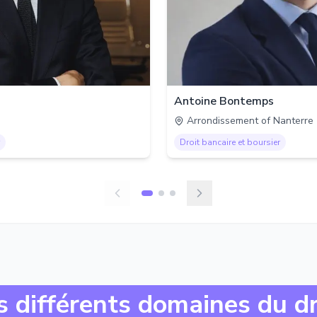
Antoine Bontemps
Arrondissement of Nanterre
Droit bancaire et boursier
s différents domaines du dr