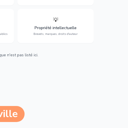
💡
Protection de vos créations : brevets,
cs,
marques, droits d'auteur et lutte contre la
Propriété intellectuelle
contrefaçon.
ublics
Brevets, marques, droits d'auteur
e n'est pas listé ici.
ille