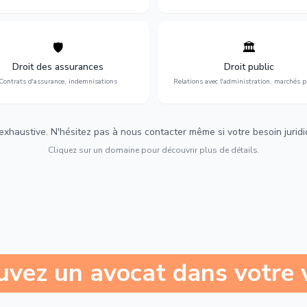
🛡️
🏛️
éfense de vos intérêts : contrats
Gestion de vos relations avec
urance, sinistres et indemnisations
l'administration : marchés publi
Droit des assurances
Droit public
optimales.
urbanisme et contentieux.
Contrats d'assurance, indemnisations
Relations avec l'administration, marchés p
 exhaustive. N'hésitez pas à nous contacter même si votre besoin juridiqu
Cliquez sur un domaine pour découvrir plus de détails.
uvez un avocat dans votre v