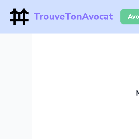
TrouveTonAvocat
Avo