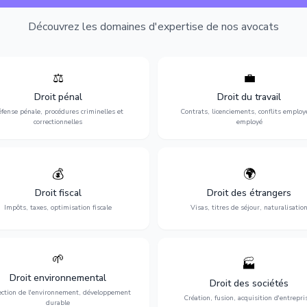
Découvrez les domaines d'expertise de nos avocats
⚖️
💼
Expertise en matière pénale, de
Protection de vos droits au travai
ssistance en garde à vue jusqu'au
contrats, licenciements, harcèlem
Droit pénal
Droit du travail
s, pour toute affaire correctionnelle
discrimination et conflits avec
fense pénale, procédures criminelles et
Contrats, licenciements, conflits employ
ou criminelle.
l'employeur.
correctionnelles
employé
💰
🌍
misation de votre situation fiscale :
Obtention de vos droits de séjour : 
clarations, contentieux, contrôles
cartes de séjour, regroupement famil
Droit fiscal
Droit des étrangers
fiscaux et planification.
naturalisation.
Impôts, taxes, optimisation fiscale
Visas, titres de séjour, naturalisatio
🌱
🏭
ction de l'environnement : conformité
Structuration de votre société : créa
Droit environnemental
environnementale, litiges et
fusion-acquisition, gouvernance
Droit des sociétés
développement durable.
restructuration.
ection de l'environnement, développement
Création, fusion, acquisition d'entrepri
durable