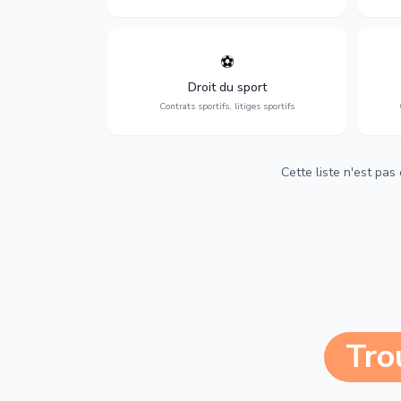
⚽
Expertise en droit sportif : contrats de
D
sportifs, transferts, sponsoring et
d'ass
Droit du sport
contentieux.
Contrats sportifs, litiges sportifs
Cette liste n'est pas
Tro