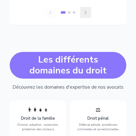
Les différents
domaines du droit
Découvrez les domaines d'expertise de nos avocats
👨‍👩‍👧‍👦
⚖️
Expertise en matière pénale,
Divorce, garde d'enfants,
de l'assistance en garde à
adoption, succession et
Droit de la famille
Droit pénal
vue jusqu'au procès, pour
protection des personnes
toute affaire correctionnelle
Divorce, adoption, succession,
Défense pénale, procédures
vulnérables.
ou criminelle.
protection des mineurs
criminelles et correctionnelles