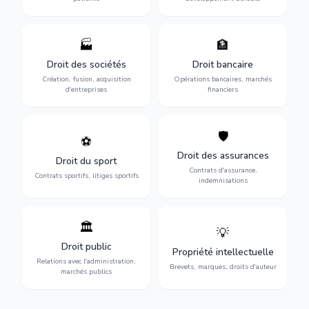
🏭
🏦
Structuration de votre
Gestion de vos opérations
société : création, fusion-
financières : contentieux
Droit des sociétés
Droit bancaire
acquisition, gouvernance et
bancaire, investissements et
Création, fusion, acquisition
Opérations bancaires, marchés
restructuration.
régulation.
d'entreprises
financiers
🛡️
⚽
Expertise en droit sportif :
Défense de vos intérêts :
contrats de sportifs,
contrats d'assurance,
Droit des assurances
Droit du sport
transferts, sponsoring et
sinistres et indemnisations
Contrats d'assurance,
contentieux.
optimales.
Contrats sportifs, litiges sportifs
indemnisations
🏛️
💡
Gestion de vos relations
Protection de vos créations
avec l'administration :
: brevets, marques, droits
Droit public
Propriété intellectuelle
marchés publics,
d'auteur et lutte contre la
Relations avec l'administration,
urbanisme et contentieux.
contrefaçon.
Brevets, marques, droits d'auteur
marchés publics