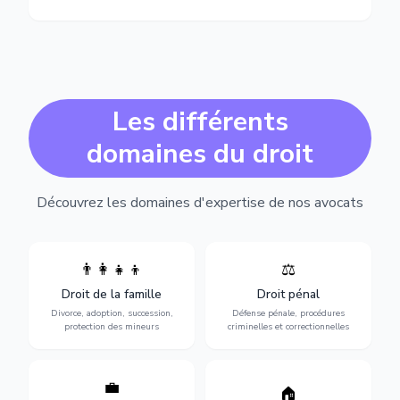
Les différents
domaines du droit
Découvrez les domaines d'expertise de nos avocats
👨‍👩‍👧‍👦
⚖️
Expertise en matière pénale,
Divorce, garde d'enfants,
de l'assistance en garde à
adoption, succession et
Droit de la famille
Droit pénal
vue jusqu'au procès, pour
protection des personnes
toute affaire correctionnelle
Divorce, adoption, succession,
Défense pénale, procédures
vulnérables.
ou criminelle.
protection des mineurs
criminelles et correctionnelles
💼
Protection de vos droits au
🏠
Sécurisation de vos projets
travail : contrats,