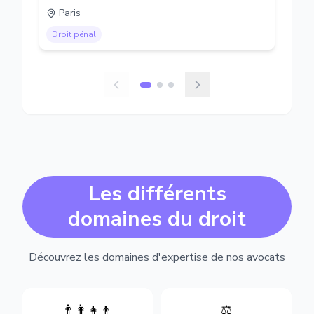
Paris
Droit pénal
Les différents
domaines du droit
Découvrez les domaines d'expertise de nos avocats
👨‍👩‍👧‍👦
⚖️
Expertise en matière pénale,
Divorce, garde d'enfants,