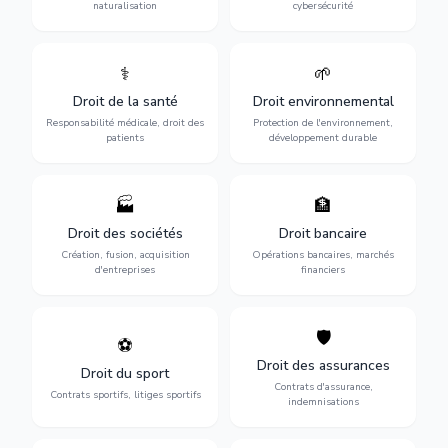
naturalisation
cybersécurité
⚕️
🌱
Défense de vos droits
Protection de
médicaux : erreurs
l'environnement :
Droit de la santé
Droit environnemental
médicales, responsabilité
conformité
des praticiens et
environnementale, litiges et
Responsabilité médicale, droit des
Protection de l'environnement,
indemnisation.
développement durable.
patients
développement durable
🏭
🏦
Structuration de votre
Gestion de vos opérations
société : création, fusion-
financières : contentieux
Droit des sociétés
Droit bancaire
acquisition, gouvernance et
bancaire, investissements et
Création, fusion, acquisition
Opérations bancaires, marchés
restructuration.
régulation.
d'entreprises
financiers
🛡️
⚽
Expertise en droit sportif :
Défense de vos intérêts :
contrats de sportifs,
contrats d'assurance,
Droit des assurances
Droit du sport
transferts, sponsoring et
sinistres et indemnisations
Contrats d'assurance,
contentieux.
optimales.
Contrats sportifs, litiges sportifs
indemnisations