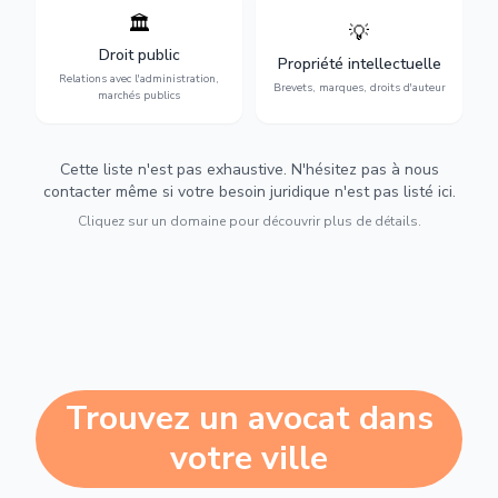
🏛️
💡
Gestion de vos relations
Protection de vos créations
avec l'administration :
: brevets, marques, droits
Droit public
Propriété intellectuelle
marchés publics,
d'auteur et lutte contre la
Relations avec l'administration,
urbanisme et contentieux.
contrefaçon.
Brevets, marques, droits d'auteur
marchés publics
Cette liste n'est pas exhaustive. N'hésitez pas à nous
contacter même si votre besoin juridique n'est pas listé ici.
Cliquez sur un domaine pour découvrir plus de détails.
Trouvez un avocat dans
votre ville