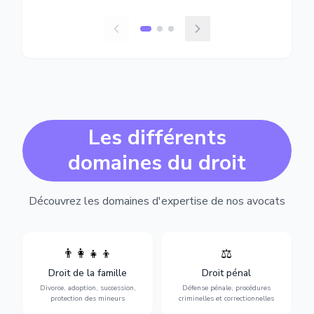
Les différents
domaines du droit
Découvrez les domaines d'expertise de nos avocats
👨‍👩‍👧‍👦
⚖️
Expertise en matière pénale,
Divorce, garde d'enfants,
de l'assistance en garde à
adoption, succession et
Droit de la famille
Droit pénal
vue jusqu'au procès, pour
protection des personnes
toute affaire correctionnelle
Divorce, adoption, succession,
Défense pénale, procédures
vulnérables.
ou criminelle.
protection des mineurs
criminelles et correctionnelles