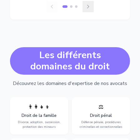
Les différents
domaines du droit
Découvrez les domaines d'expertise de nos avocats
👨‍👩‍👧‍👦
⚖️
Expertise en matière pénale,
Divorce, garde d'enfants,
de l'assistance en garde à
adoption, succession et
Droit de la famille
Droit pénal
vue jusqu'au procès, pour
protection des personnes
toute affaire correctionnelle
Divorce, adoption, succession,
Défense pénale, procédures
vulnérables.
ou criminelle.
protection des mineurs
criminelles et correctionnelles