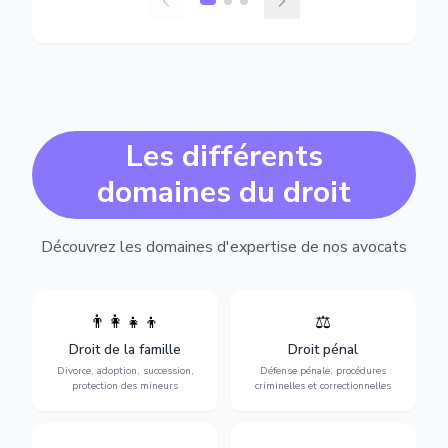
Les différents
domaines du droit
Découvrez les domaines d'expertise de nos avocats
👨‍👩‍👧‍👦
⚖️
Expertise en matière pénale,
Divorce, garde d'enfants,
de l'assistance en garde à
adoption, succession et
Droit de la famille
Droit pénal
vue jusqu'au procès, pour
protection des personnes
toute affaire correctionnelle
Divorce, adoption, succession,
Défense pénale, procédures
vulnérables.
ou criminelle.
protection des mineurs
criminelles et correctionnelles