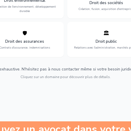
Droit environnemental
environnementale, litiges et
fusion-acquisition, gouvernance
Droit des sociétés
développement durable.
restructuration.
ection de l'environnement, développement
Création, fusion, acquisition d'entrepri
durable
🛡️
🏛️
éfense de vos intérêts : contrats
Gestion de vos relations avec
urance, sinistres et indemnisations
l'administration : marchés publi
Droit des assurances
Droit public
optimales.
urbanisme et contentieux.
Contrats d'assurance, indemnisations
Relations avec l'administration, marchés p
 exhaustive. N'hésitez pas à nous contacter même si votre besoin juridiqu
Cliquez sur un domaine pour découvrir plus de détails.
uvez un avocat dans votre v