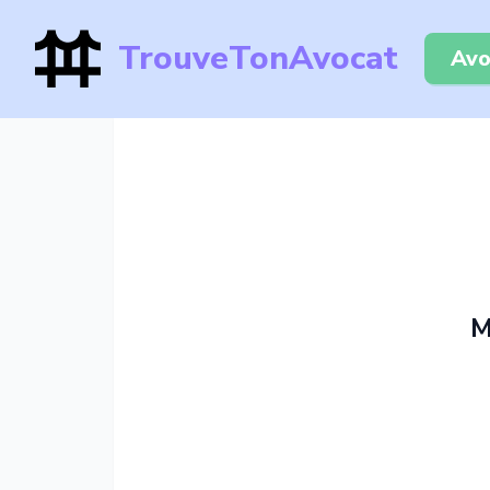
TrouveTonAvocat
Avo
M