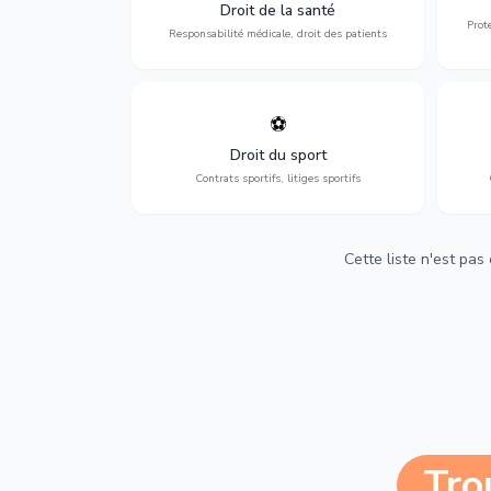
médicales, responsabilité des praticiens
Droit de la santé
et indemnisation.
Prot
Responsabilité médicale, droit des patients
⚽
Expertise en droit sportif : contrats de
D
sportifs, transferts, sponsoring et
d'ass
Droit du sport
contentieux.
Contrats sportifs, litiges sportifs
Cette liste n'est pas
Tro