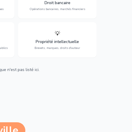
 et
contentieux bancaire, investissements et
Droit bancaire
régulation.
ses
Opérations bancaires, marchés financiers
💡
Protection de vos créations : brevets,
cs,
marques, droits d'auteur et lutte contre la
Propriété intellectuelle
contrefaçon.
ublics
Brevets, marques, droits d'auteur
e n'est pas listé ici.
ille