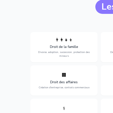
Le
👨‍👩‍👧‍👦
Divorce, garde d'enfants, adoption,
l'a
Droit de la famille
succession et protection des personnes
procè
vulnérables.
Divorce, adoption, succession, protection des
Dé
mineurs
🏢
Accompagnement complet pour votre
Opti
entreprise : création, contrats
dé
Droit des affaires
commerciaux, concurrence et litiges.
Création d'entreprise, contrats commerciaux
⚕️
Défense de vos droits médicaux : erreurs
Prote