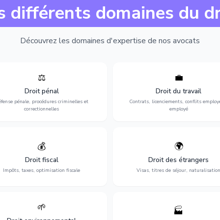
s différents domaines du dr
Découvrez les domaines d'expertise de nos avocats
⚖️
💼
Expertise en matière pénale, de
Protection de vos droits au travai
ssistance en garde à vue jusqu'au
contrats, licenciements, harcèlem
Droit pénal
Droit du travail
s, pour toute affaire correctionnelle
discrimination et conflits avec
fense pénale, procédures criminelles et
Contrats, licenciements, conflits employ
ou criminelle.
l'employeur.
correctionnelles
employé
💰
🌍
misation de votre situation fiscale :
Obtention de vos droits de séjour : 
clarations, contentieux, contrôles
cartes de séjour, regroupement famil
Droit fiscal
Droit des étrangers
fiscaux et planification.
naturalisation.
Impôts, taxes, optimisation fiscale
Visas, titres de séjour, naturalisatio
🌱
🏭
ction de l'environnement : conformité
Structuration de votre société : créa