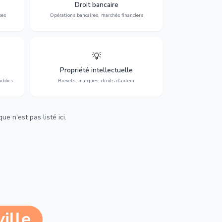
 et
contentieux bancaire, investissements et
Droit bancaire
régulation.
ses
Opérations bancaires, marchés financiers
💡
Protection de vos créations : brevets,
cs,
marques, droits d'auteur et lutte contre la
Propriété intellectuelle
contrefaçon.
ublics
Brevets, marques, droits d'auteur
e n'est pas listé ici.
ille