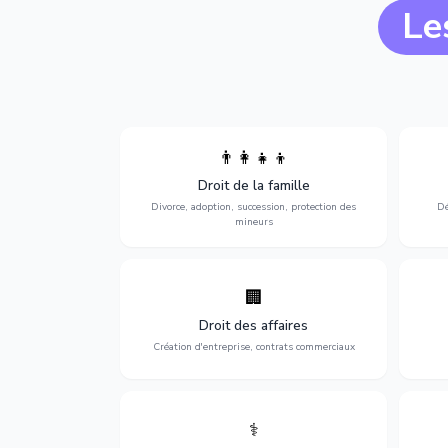
Le
👨‍👩‍👧‍👦
Divorce, garde d'enfants, adoption,
l'a
Droit de la famille
succession et protection des personnes
procè
vulnérables.
Divorce, adoption, succession, protection des
Dé
mineurs
🏢
Accompagnement complet pour votre
Opti
entreprise : création, contrats
dé
Droit des affaires
commerciaux, concurrence et litiges.
Création d'entreprise, contrats commerciaux
⚕️
Défense de vos droits médicaux : erreurs
Prote