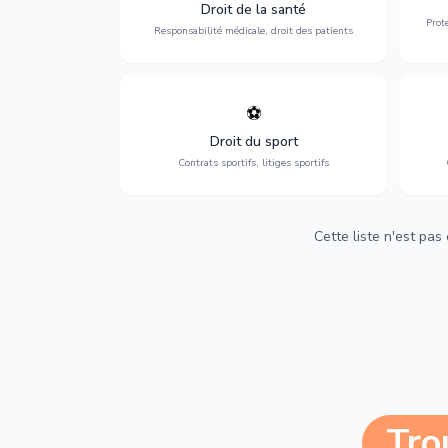
médicales, responsabilité des praticiens
Droit de la santé
et indemnisation.
Prot
Responsabilité médicale, droit des patients
⚽
Expertise en droit sportif : contrats de
D
sportifs, transferts, sponsoring et
d'ass
Droit du sport
contentieux.
Contrats sportifs, litiges sportifs
Cette liste n'est pas
Tro