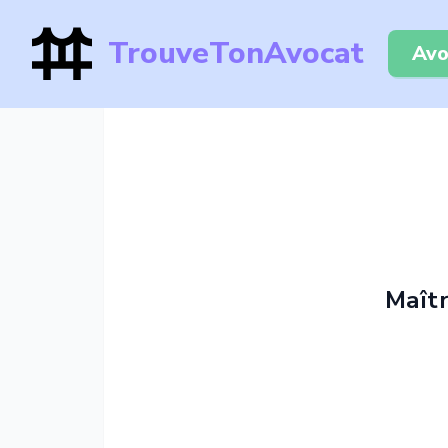
TrouveTonAvocat
Avo
Maît