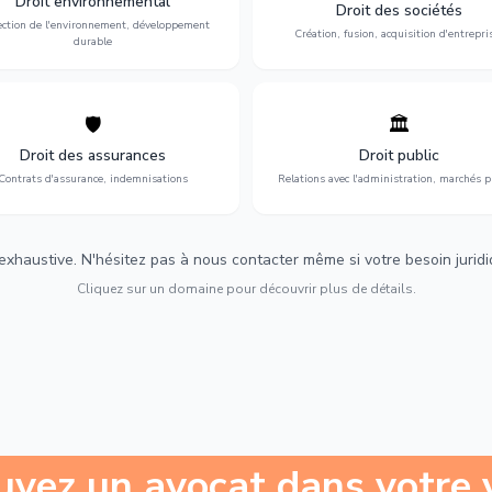
Droit environnemental
environnementale, litiges et
fusion-acquisition, gouvernance
Droit des sociétés
développement durable.
restructuration.
ection de l'environnement, développement
Création, fusion, acquisition d'entrepri
durable
🛡️
🏛️
éfense de vos intérêts : contrats
Gestion de vos relations avec
urance, sinistres et indemnisations
l'administration : marchés publi
Droit des assurances
Droit public
optimales.
urbanisme et contentieux.
Contrats d'assurance, indemnisations
Relations avec l'administration, marchés p
 exhaustive. N'hésitez pas à nous contacter même si votre besoin juridiqu
Cliquez sur un domaine pour découvrir plus de détails.
uvez un avocat dans votre v