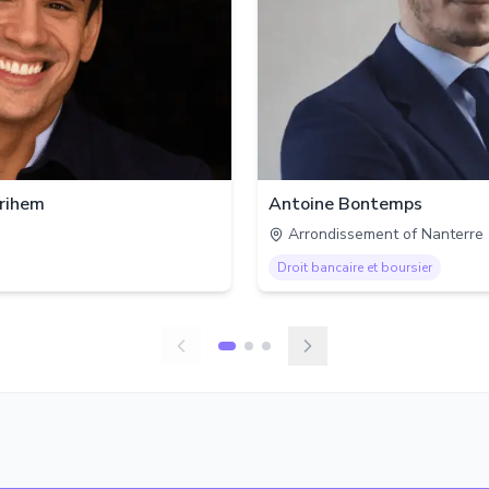
rihem
Antoine Bontemps
Arrondissement of Nanterre
Droit bancaire et boursier