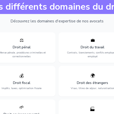
s différents domaines du dr
Découvrez les domaines d'expertise de nos avocats
⚖️
💼
Expertise en matière pénale, de
Protection de vos droits au travai
ssistance en garde à vue jusqu'au
contrats, licenciements, harcèlem
Droit pénal
Droit du travail
s, pour toute affaire correctionnelle
discrimination et conflits avec
fense pénale, procédures criminelles et
Contrats, licenciements, conflits employ
ou criminelle.
l'employeur.
correctionnelles
employé
💰
🌍
misation de votre situation fiscale :
Obtention de vos droits de séjour : 
clarations, contentieux, contrôles
cartes de séjour, regroupement famil
Droit fiscal
Droit des étrangers
fiscaux et planification.
naturalisation.
Impôts, taxes, optimisation fiscale
Visas, titres de séjour, naturalisatio
🌱
🏭
ction de l'environnement : conformité
Structuration de votre société : créa