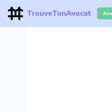
TrouveTonAvocat
Avo