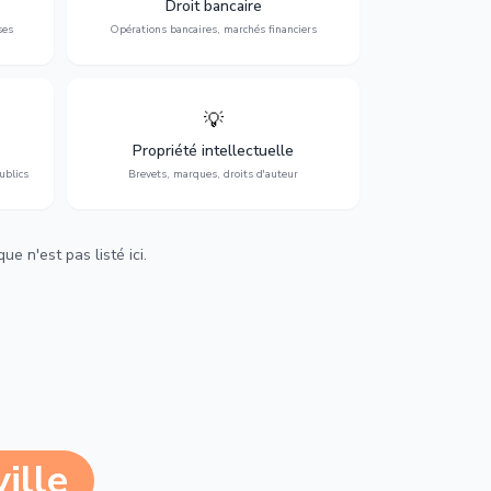
Droit bancaire
régulation.
ses
Opérations bancaires, marchés financiers
💡
Protection de vos créations : brevets,
cs,
marques, droits d'auteur et lutte contre la
Propriété intellectuelle
contrefaçon.
ublics
Brevets, marques, droits d'auteur
e n'est pas listé ici.
ille