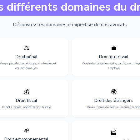
s différents domaines du dr
Découvrez les domaines d'expertise de nos avocats
⚖️
💼
Expertise en matière pénale, de
Protection de vos droits au travai
ssistance en garde à vue jusqu'au
contrats, licenciements, harcèlem
Droit pénal
Droit du travail
s, pour toute affaire correctionnelle
discrimination et conflits avec
fense pénale, procédures criminelles et
Contrats, licenciements, conflits employ
ou criminelle.
l'employeur.
correctionnelles
employé
💰
🌍
misation de votre situation fiscale :
Obtention de vos droits de séjour : 
clarations, contentieux, contrôles
cartes de séjour, regroupement famil
Droit fiscal
Droit des étrangers
fiscaux et planification.
naturalisation.
Impôts, taxes, optimisation fiscale
Visas, titres de séjour, naturalisatio
🌱
🏭
ction de l'environnement : conformité
Structuration de votre société : créa
Droit environnemental
environnementale, litiges et
fusion-acquisition, gouvernance