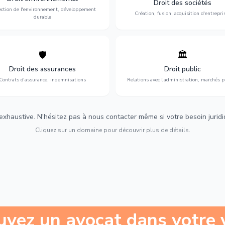
Droit des sociétés
développement durable.
restructuration.
ection de l'environnement, développement
Création, fusion, acquisition d'entrepri
durable
🛡️
🏛️
éfense de vos intérêts : contrats
Gestion de vos relations avec
urance, sinistres et indemnisations
l'administration : marchés publi
Droit des assurances
Droit public
optimales.
urbanisme et contentieux.
Contrats d'assurance, indemnisations
Relations avec l'administration, marchés p
 exhaustive. N'hésitez pas à nous contacter même si votre besoin juridiqu
Cliquez sur un domaine pour découvrir plus de détails.
uvez un avocat dans votre v