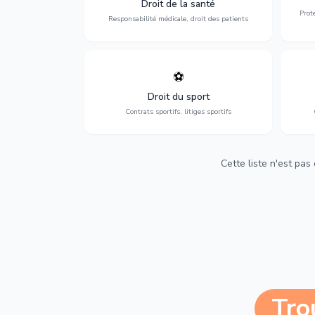
Droit de la santé
et indemnisation.
Prot
Responsabilité médicale, droit des patients
⚽
Expertise en droit sportif : contrats de
D
sportifs, transferts, sponsoring et
d'ass
Droit du sport
contentieux.
Contrats sportifs, litiges sportifs
Cette liste n'est pas
Tro