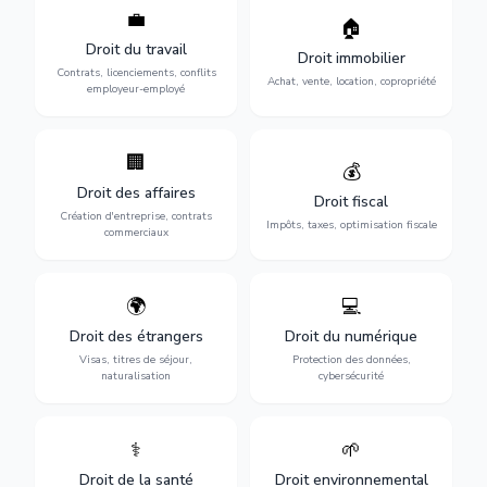
💼
Protection de vos droits au
🏠
Sécurisation de vos projets
travail : contrats,
immobiliers : achat, vente,
Droit du travail
licenciements, harcèlement,
Droit immobilier
location, construction et
discrimination et conflits
Contrats, licenciements, conflits
gestion de copropriété.
Achat, vente, location, copropriété
avec l'employeur.
employeur-employé
🏢
Accompagnement complet
Optimisation de votre
💰
pour votre entreprise :
situation fiscale :
Droit des affaires
création, contrats
déclarations, contentieux,
Droit fiscal
commerciaux, concurrence
contrôles fiscaux et
Création d'entreprise, contrats
Impôts, taxes, optimisation fiscale
et litiges.
planification.
commerciaux
🌍
💻
Obtention de vos droits de
Protection de vos activités
séjour : visas, cartes de
numériques : RGPD,
Droit des étrangers
Droit du numérique
séjour, regroupement
cybersécurité, e-commerce
Visas, titres de séjour,
Protection des données,
familial et naturalisation.
et propriété digitale.
naturalisation
cybersécurité
⚕️
🌱
Défense de vos droits
Protection de
médicaux : erreurs
l'environnement :
Droit de la santé
Droit environnemental
médicales, responsabilité
conformité