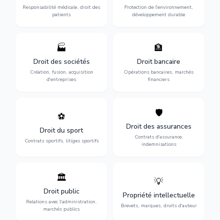
des praticiens et
environnementale, litiges et
Responsabilité médicale, droit des
Protection de l'environnement,
indemnisation.
développement durable.
patients
développement durable
🏭
🏦
Structuration de votre
Gestion de vos opérations
société : création, fusion-
financières : contentieux
Droit des sociétés
Droit bancaire
acquisition, gouvernance et
bancaire, investissements et
Création, fusion, acquisition
Opérations bancaires, marchés
restructuration.
régulation.
d'entreprises
financiers
🛡️
⚽
Expertise en droit sportif :
Défense de vos intérêts :
contrats de sportifs,
contrats d'assurance,
Droit des assurances
Droit du sport
transferts, sponsoring et
sinistres et indemnisations
Contrats d'assurance,
contentieux.
optimales.
Contrats sportifs, litiges sportifs
indemnisations
🏛️
💡
Gestion de vos relations
Protection de vos créations
avec l'administration :
: brevets, marques, droits
Droit public
Propriété intellectuelle
marchés publics,
d'auteur et lutte contre la
Relations avec l'administration,
urbanisme et contentieux.
contrefaçon.
Brevets, marques, droits d'auteur
marchés publics