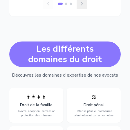
Les différents
domaines du droit
Découvrez les domaines d'expertise de nos avocats
👨‍👩‍👧‍👦
⚖️
Expertise en matière pénale,
Divorce, garde d'enfants,
de l'assistance en garde à
adoption, succession et
Droit de la famille
Droit pénal
vue jusqu'au procès, pour
protection des personnes
toute affaire correctionnelle
Divorce, adoption, succession,
Défense pénale, procédures
vulnérables.
ou criminelle.
protection des mineurs
criminelles et correctionnelles