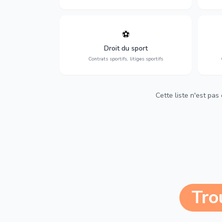
⚽
Expertise en droit sportif : contrats de
D
sportifs, transferts, sponsoring et
d'ass
Droit du sport
contentieux.
Contrats sportifs, litiges sportifs
Cette liste n'est pas
Tro