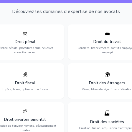
Découvrez les domaines d'expertise de nos avocats
⚖️
💼
Expertise en matière pénale, de
Protection de vos droits au travai
ssistance en garde à vue jusqu'au
contrats, licenciements, harcèlem
Droit pénal
Droit du travail
s, pour toute affaire correctionnelle
discrimination et conflits avec
fense pénale, procédures criminelles et
Contrats, licenciements, conflits employ
ou criminelle.
l'employeur.
correctionnelles
employé
💰
🌍
misation de votre situation fiscale :
Obtention de vos droits de séjour : 
clarations, contentieux, contrôles
cartes de séjour, regroupement famil
Droit fiscal
Droit des étrangers
fiscaux et planification.
naturalisation.
Impôts, taxes, optimisation fiscale
Visas, titres de séjour, naturalisatio
🌱
🏭
ction de l'environnement : conformité
Structuration de votre société : créa
Droit environnemental
environnementale, litiges et
fusion-acquisition, gouvernance
Droit des sociétés
développement durable.
restructuration.
ection de l'environnement, développement
Création, fusion, acquisition d'entrepri
durable