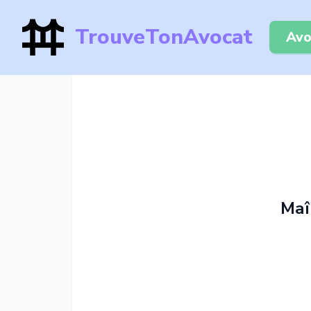
TrouveTonAvocat
Avo
Maî