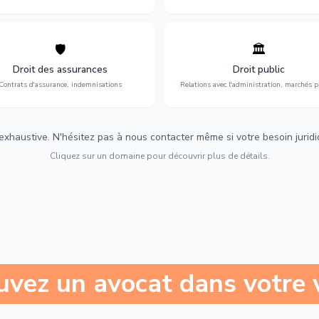
🛡️
🏛️
éfense de vos intérêts : contrats
Gestion de vos relations avec
urance, sinistres et indemnisations
l'administration : marchés publi
Droit des assurances
Droit public
optimales.
urbanisme et contentieux.
Contrats d'assurance, indemnisations
Relations avec l'administration, marchés p
 exhaustive. N'hésitez pas à nous contacter même si votre besoin juridiqu
Cliquez sur un domaine pour découvrir plus de détails.
uvez un avocat dans votre v