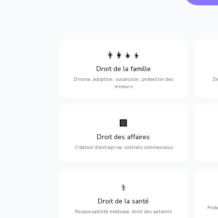
👨‍👩‍👧‍👦
Divorce, garde d'enfants, adoption,
l'a
Droit de la famille
succession et protection des personnes
procè
vulnérables.
Divorce, adoption, succession, protection des
Dé
mineurs
🏢
Accompagnement complet pour votre
Opti
entreprise : création, contrats
dé
Droit des affaires
commerciaux, concurrence et litiges.
Création d'entreprise, contrats commerciaux
⚕️
Défense de vos droits médicaux : erreurs
Prote
médicales, responsabilité des praticiens
Droit de la santé
et indemnisation.
Prot
Responsabilité médicale, droit des patients