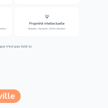
💡
Protection de vos créations : brevets,
cs,
marques, droits d'auteur et lutte contre la
Propriété intellectuelle
contrefaçon.
ublics
Brevets, marques, droits d'auteur
e n'est pas listé ici.
ille