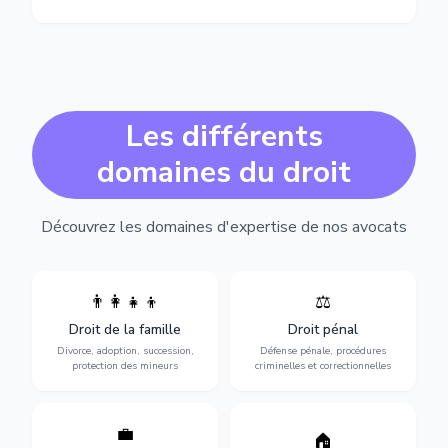
Les différents
domaines du droit
Découvrez les domaines d'expertise de nos avocats
👨‍👩‍👧‍👦
⚖️
Expertise en matière pénale,
Divorce, garde d'enfants,
de l'assistance en garde à
adoption, succession et
Droit de la famille
Droit pénal
vue jusqu'au procès, pour
protection des personnes
toute affaire correctionnelle
Divorce, adoption, succession,
Défense pénale, procédures
vulnérables.
ou criminelle.
protection des mineurs
criminelles et correctionnelles
💼
Protection de vos droits au
🏠
Sécurisation de vos projets
travail : contrats,