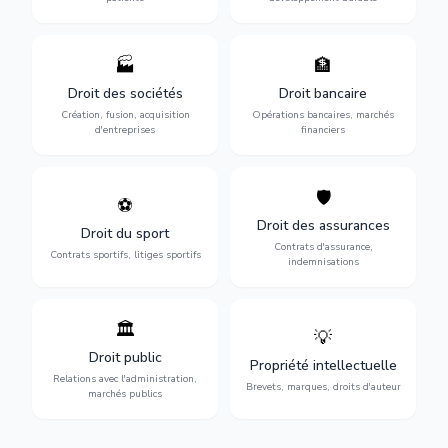
🏭
🏦
Structuration de votre
Gestion de vos opérations
société : création, fusion-
financières : contentieux
Droit des sociétés
Droit bancaire
acquisition, gouvernance et
bancaire, investissements et
Création, fusion, acquisition
Opérations bancaires, marchés
restructuration.
régulation.
d'entreprises
financiers
🛡️
⚽
Expertise en droit sportif :
Défense de vos intérêts :
contrats de sportifs,
contrats d'assurance,
Droit des assurances
Droit du sport
transferts, sponsoring et
sinistres et indemnisations
Contrats d'assurance,
contentieux.
optimales.
Contrats sportifs, litiges sportifs
indemnisations
🏛️
💡
Gestion de vos relations
Protection de vos créations
avec l'administration :
: brevets, marques, droits
Droit public
Propriété intellectuelle
marchés publics,
d'auteur et lutte contre la
Relations avec l'administration,
urbanisme et contentieux.
contrefaçon.
Brevets, marques, droits d'auteur
marchés publics