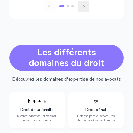
Les différents
domaines du droit
Découvrez les domaines d'expertise de nos avocats
👨‍👩‍👧‍👦
⚖️
Expertise en matière pénale,
Divorce, garde d'enfants,
de l'assistance en garde à
adoption, succession et
Droit de la famille
Droit pénal
vue jusqu'au procès, pour
protection des personnes
toute affaire correctionnelle
Divorce, adoption, succession,
Défense pénale, procédures
vulnérables.
ou criminelle.
protection des mineurs
criminelles et correctionnelles