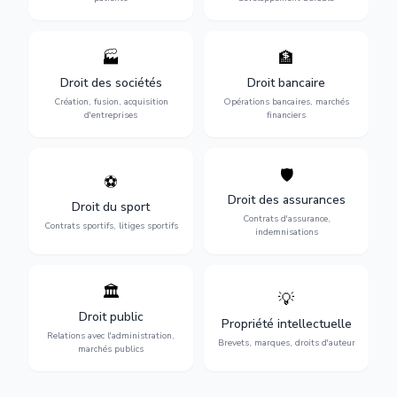
🏭
🏦
Structuration de votre
Gestion de vos opérations
société : création, fusion-
financières : contentieux
Droit des sociétés
Droit bancaire
acquisition, gouvernance et
bancaire, investissements et
Création, fusion, acquisition
Opérations bancaires, marchés
restructuration.
régulation.
d'entreprises
financiers
🛡️
⚽
Expertise en droit sportif :
Défense de vos intérêts :
contrats de sportifs,
contrats d'assurance,
Droit des assurances
Droit du sport
transferts, sponsoring et
sinistres et indemnisations
Contrats d'assurance,
contentieux.
optimales.
Contrats sportifs, litiges sportifs
indemnisations
🏛️
💡
Gestion de vos relations
Protection de vos créations
avec l'administration :
: brevets, marques, droits
Droit public
Propriété intellectuelle
marchés publics,
d'auteur et lutte contre la
Relations avec l'administration,
urbanisme et contentieux.
contrefaçon.
Brevets, marques, droits d'auteur
marchés publics