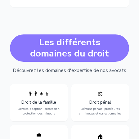
Les différents
domaines du droit
Découvrez les domaines d'expertise de nos avocats
👨‍👩‍👧‍👦
⚖️
Expertise en matière pénale,
Divorce, garde d'enfants,
de l'assistance en garde à
adoption, succession et
Droit de la famille
Droit pénal
vue jusqu'au procès, pour
protection des personnes
toute affaire correctionnelle
Divorce, adoption, succession,
Défense pénale, procédures
vulnérables.
ou criminelle.
protection des mineurs
criminelles et correctionnelles
💼
Protection de vos droits au
🏠
Sécurisation de vos projets
travail : contrats,