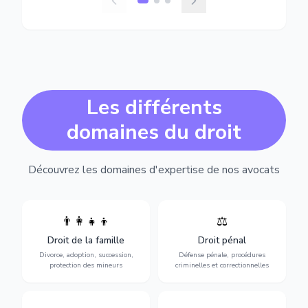
Les différents
domaines du droit
Découvrez les domaines d'expertise de nos avocats
👨‍👩‍👧‍👦
⚖️
Expertise en matière pénale,
Divorce, garde d'enfants,
de l'assistance en garde à
adoption, succession et
Droit de la famille
Droit pénal
vue jusqu'au procès, pour
protection des personnes
toute affaire correctionnelle
Divorce, adoption, succession,
Défense pénale, procédures
vulnérables.
ou criminelle.
protection des mineurs
criminelles et correctionnelles