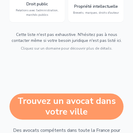
avec l'administration :
: brevets, marques, droits
Droit public
Propriété intellectuelle
marchés publics,
d'auteur et lutte contre la
Relations avec l'administration,
urbanisme et contentieux.
contrefaçon.
Brevets, marques, droits d'auteur
marchés publics
Cette liste n'est pas exhaustive. N'hésitez pas à nous
contacter même si votre besoin juridique n'est pas listé ici.
Cliquez sur un domaine pour découvrir plus de détails.
Trouvez un avocat dans
votre ville
Des avocats compétents dans toute la France pour