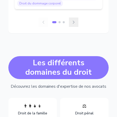
Droit du dommage corporel
Les différents
domaines du droit
Découvrez les domaines d'expertise de nos avocats
👨‍👩‍👧‍👦
⚖️
Expertise en matière pénale,
Divorce, garde d'enfants,
de l'assistance en garde à
adoption, succession et
Droit de la famille
Droit pénal
vue jusqu'au procès, pour
protection des personnes