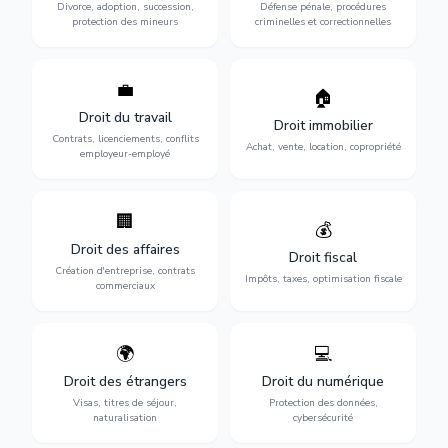
toute affaire correctionnelle
Divorce, adoption, succession,
Défense pénale, procédures
vulnérables.
ou criminelle.
protection des mineurs
criminelles et correctionnelles
💼
Protection de vos droits au
🏠
Sécurisation de vos projets
travail : contrats,
immobiliers : achat, vente,
Droit du travail
licenciements, harcèlement,
Droit immobilier
location, construction et
discrimination et conflits
Contrats, licenciements, conflits
gestion de copropriété.
Achat, vente, location, copropriété
avec l'employeur.
employeur-employé
🏢
Accompagnement complet
Optimisation de votre
💰
pour votre entreprise :
situation fiscale :
Droit des affaires
création, contrats
déclarations, contentieux,
Droit fiscal
commerciaux, concurrence
contrôles fiscaux et
Création d'entreprise, contrats
Impôts, taxes, optimisation fiscale
et litiges.
planification.
commerciaux
🌍
💻
Obtention de vos droits de
Protection de vos activités
séjour : visas, cartes de
numériques : RGPD,
Droit des étrangers
Droit du numérique
séjour, regroupement
cybersécurité, e-commerce
Visas, titres de séjour,
Protection des données,
familial et naturalisation.
et propriété digitale.
naturalisation
cybersécurité